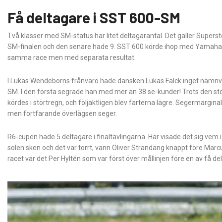
Få deltagare i SST 600-SM
Två klasser med SM-status har litet deltagarantal. Det gäller Super
SM-finalen och den senare hade 9. SST 600 körde ihop med Yamaha R
samma race men med separata resultat.
I Lukas Wendeborns frånvaro hade dansken Lukas Falck inget nämnvär
SM. I den första segrade han med mer än 38 se-kunder! Trots den stor
kördes i störtregn, och följaktligen blev farterna lägre. Segermargina
men fortfarande överlägsen seger.
R6-cupen hade 5 deltagare i finaltävlingarna. Här visade det sig vem i
solen sken och det var torrt, vann Oliver Strandäng knappt före Marcu
racet var det Per Hyltén som var först över mållinjen före en av få de