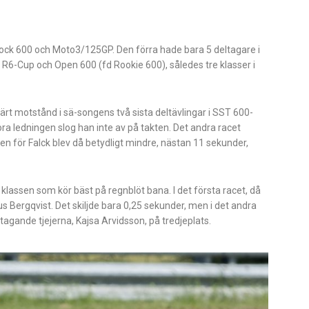
stock 600 och Moto3/125GP. Den förra hade bara 5 deltagare i
6-Cup och Open 600 (fd Rookie 600), således tre klasser i
t motstånd i sä-songens två sista deltävlingar i SST 600-
a ledningen slog han inte av på takten. Det andra racet
len för Falck blev då betydligt mindre, nästan 11 sekunder,
 klassen som kör bäst på regnblöt bana. I det första racet, då
s Bergqvist. Det skiljde bara 0,25 sekunder, men i det andra
ltagande tjejerna, Kajsa Arvidsson, på tredjeplats.