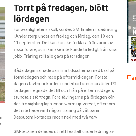
Torrt på fredagen, blött
lördagen
För ovanlighetens skull, kördes SM-finalen i roadracing
i Anderstorp under en fredag och lördag, den 10 och
11 september. Det kan kanske förklara frånvaron av
vissa förare, som kanske inte kunde ta ledigt från sina
jobb. Träningstillfälle gavs på torsdagen.
Båda dagarna hade samma tidsschema med kval på
förmiddagen och race på eftermid-dagen. Första
A
dagens tävlingar kördes i underbart sommarväder. På
lördagen regnade det till och från på eftermiddagen,
stundtals störtregn. Före tävlingarna på lördagen kör-
des tre sighting laps innan warm up-varvet, eftersom
det inte hade varit någon träning på våt bana.
Dessutom kortades racen ned med två varv.
an
n
SM-tecknen delades ut i ett festtält under ledning av