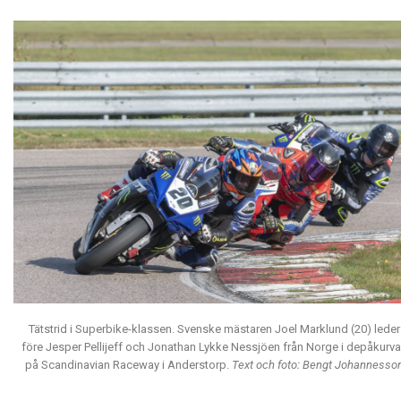
Tätstrid i Superbike-klassen. Svenske mästaren Joel Marklund (20) leder
före Jesper Pellijeff och Jonathan Lykke Nessjöen från Norge i depåkurv
på Scandinavian Raceway i Anderstorp.
Text och foto: Bengt Johannesso