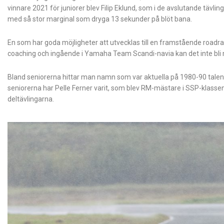
vinnare 2021 för juniorer blev Filip Eklund, som i de avslutande tävli
med så stor marginal som dryga 13 sekunder på blöt bana.
En som har goda möjligheter att utvecklas till en framstående roadr
coaching och ingående i Yamaha Team Scandi-navia kan det inte bli m
Bland seniorerna hittar man namn som var aktuella på 1980-90 talen, 
seniorerna har Pelle Ferner varit, som blev RM-mästare i SSP-klassen 
deltävlingarna.