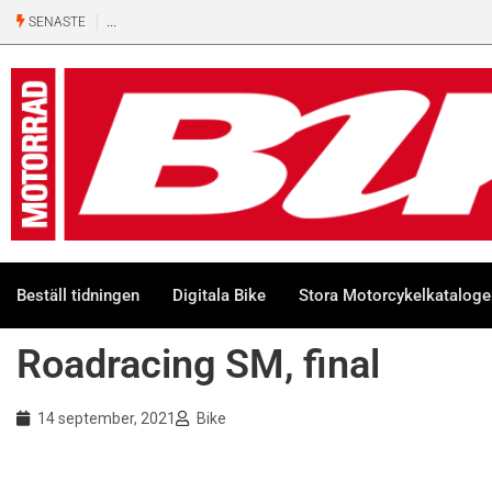
Ny 500-kubiks retro från Honda
SENASTE
Beställ tidningen
Digitala Bike
Stora Motorcykelkatalog
Roadracing SM, final
14 september, 2021
Bike