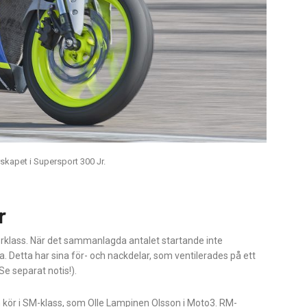
rskapet i Supersport 300 Jr.
r
iorklass. När det sammanlagda antalet startande inte
. Detta har sina för- och nackdelar, som ventilerades på ett
e separat notis!).
en kör i SM-klass, som Olle Lampinen Olsson i Moto3. RM-