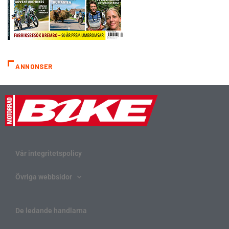
ANNONSER
Vår integritetspolicy
Övriga webbsidor
De ledande handlarna