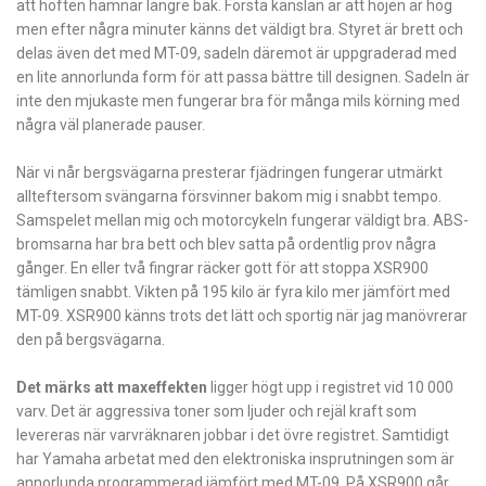
att höften hamnar längre bak. Första känslan är att hojen är hög
men efter några minuter känns det väldigt bra. Styret är brett och
delas även det med MT-09, sadeln däremot är uppgraderad med
en lite annorlunda form för att passa bättre till designen. Sadeln är
inte den mjukaste men fungerar bra för många mils körning med
några väl planerade pauser.
När vi når bergsvägarna presterar fjädringen fungerar utmärkt
allteftersom svängarna försvinner bakom mig i snabbt tempo.
Samspelet mellan mig och motorcykeln fungerar väldigt bra. ABS-
bromsarna har bra bett och blev satta på ordentlig prov några
gånger. En eller två fingrar räcker gott för att stoppa XSR900
tämligen snabbt. Vikten på 195 kilo är fyra kilo mer jämfört med
MT-09. XSR900 känns trots det lätt och sportig när jag manövrerar
den på bergsvägarna.
Det märks att maxeffekten
ligger högt upp i registret vid 10 000
varv. Det är aggressiva toner som ljuder och rejäl kraft som
levereras när varvräknaren jobbar i det övre registret. Samtidigt
har Yamaha arbetat med den elektroniska insprutningen som är
annorlunda programmerad jämfört med MT-09. På XSR900 går