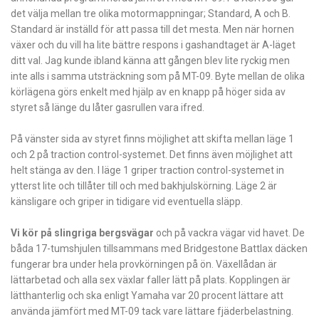
det välja mellan tre olika motormappningar; Standard, A och B.
Standard är inställd för att passa till det mesta. Men när hornen
växer och du vill ha lite bättre respons i gashandtaget är A-läget
ditt val. Jag kunde ibland känna att gången blev lite ryckig men
inte alls i samma utsträckning som på MT-09. Byte mellan de olika
körlägena görs enkelt med hjälp av en knapp på höger sida av
styret så länge du låter gasrullen vara ifred.
På vänster sida av styret finns möjlighet att skifta mellan läge 1
och 2 på traction control-systemet. Det finns även möjlighet att
helt stänga av den. I läge 1 griper traction control-systemet in
ytterst lite och tillåter till och med bakhjulskörning. Läge 2 är
känsligare och griper in tidigare vid eventuella släpp.
Vi kör på slingriga bergsvägar
och på vackra vägar vid havet. De
båda 17-tumshjulen tillsammans med Bridgestone Battlax däcken
fungerar bra under hela provkörningen på ön. Växellådan är
lättarbetad och alla sex växlar faller lätt på plats. Kopplingen är
lätthanterlig och ska enligt Yamaha var 20 procent lättare att
använda jämfört med MT-09 tack vare lättare fjäderbelastning.