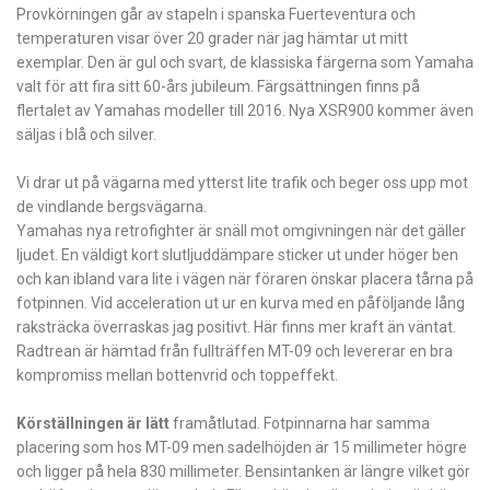
Provkörningen går av stapeln i spanska Fuerte­ventura och
temperaturen visar över 20 ­grader när jag hämtar ut mitt
exemplar. Den är gul och svart, de klassiska färgerna som Yamaha
valt för att fira sitt 60-års jubileum. Färgsättningen finns på
flertalet av Yamahas modeller till 2016. Nya XSR900 kommer även
säljas i blå och silver.
Vi drar ut på vägarna med ytterst lite trafik och beger oss upp mot
de vindlande bergsvägarna.
Yamahas nya retrofighter är snäll mot omgivningen när det gäller
ljudet. En väldigt kort slutljuddämpare sticker ut under höger ben
och kan ibland vara lite i vägen när föraren önskar placera tårna på
fotpinnen. Vid acceleration ut ur en kurva med en påföljande lång
raksträcka överraskas jag positivt. Här finns mer kraft än väntat.
Radtrean är hämtad från fullträffen MT-09 och levererar en bra
kompromiss mellan bottenvrid och toppeffekt.
Körställningen är lätt
framåtlutad. Fotpinnarna har samma
placering som hos MT-09 men sadelhöjden är 15 milli­meter ­högre
och ligger på hela 830 millimeter. Bensintanken är längre vilket gör