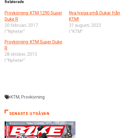
Relaterade
Provkörning: KTM 1290 Super
Nya lyxiga små-Dukar från
Duke R
KTM!
20 februari, 2017
31 augusti, 2023
I ”Nyheter”
I ”KTM”
Provkörning: KTM Super Duke
R
28 oktober, 2013
I ”Nyheter”
KTM
,
Provkörning
SENASTE UTGÅVAN