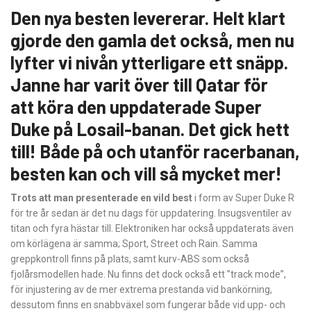
Den nya besten levererar. Helt klart
gjorde den gamla det också, men nu
lyfter vi nivån ytterligare ett snäpp.
Janne har varit över till Qatar för
att köra den uppdaterade Super
Duke på Losail-banan. Det gick hett
till! Både på och utanför racerbanan,
besten kan och vill så mycket mer!
Trots att man presenterade en vild best
i form av Super Duke R
för tre år sedan är det nu dags för uppdatering. Insugsventiler av
titan och fyra hästar till. Elektroniken har också uppdaterats även
om körlägena är samma; Sport, Street och Rain. Samma
greppkontroll finns på plats, samt kurv-ABS som också
fjolårsmodellen hade. Nu finns det dock också ett ”track mode”,
för injustering av de mer extrema prestanda vid bankörning,
dessutom finns en snabbväxel som fungerar både vid upp- och