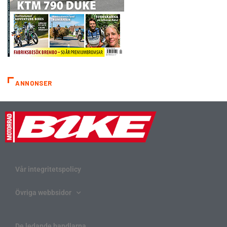
ANNONSER
Vår integritetspolicy
Övriga webbsidor
De ledande handlarna