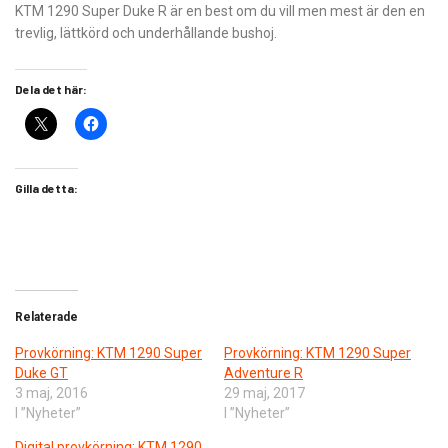
KTM 1290 Super Duke R är en best om du vill men mest är den en
trevlig, lättkörd och underhållande bushoj.
Dela det här:
Gilla detta:
Relaterade
Provkörning: ​KTM 1290 Super
Provkörning: KTM 1290 Super
Duke GT
Adventure R
3 maj, 2016
29 maj, 2017
I ”Nyheter”
I ”Nyheter”
Digital provkörning: KTM 1290