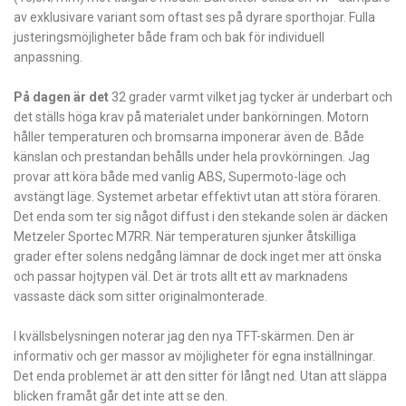
av exklusivare variant som oftast ses på dyrare sporthojar. Fulla
justeringsmöjligheter både fram och bak för individuell
anpassning.
På dagen är det
32 grader varmt vilket jag tycker är underbart och
det ställs höga krav på materialet under bankörningen. Motorn
håller temperaturen och bromsarna imponerar även de. Både
känslan och prestandan behålls under hela provkörningen. Jag
provar att köra både med vanlig ABS, Supermoto-läge och
avstängt läge. Systemet arbetar effektivt utan att störa föraren.
Det enda som ter sig något diffust i den stekande solen är däcken
Metzeler Sportec M7RR. När temperaturen sjunker åtskilliga
grader efter solens nedgång lämnar de dock inget mer att önska
och passar hojtypen väl. Det är trots allt ett av marknadens
vassaste däck som sitter originalmonterade.
I kvällsbelysningen noterar jag den nya TFT-skärmen. Den är
informativ och ger massor av möjligheter för egna inställningar.
Det enda problemet är att den sitter för långt ned. Utan att släppa
blicken framåt går det inte att se den.