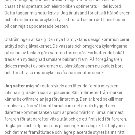
chassit har spetsats och elektroniken optimerats – idel lovord.
Detta taggar mig naturligtvis. Jag är utsänd för att slå hål på orden
och utvärdera motorcykeln fysiskt för att se om det finns brister
på den rejält uppdaterade besten.
Utstrålningen är kaxig. Den nya framlyktans design kommunicerar
attityd och självsäkerhet. De vassare och omgjorda kylarvingarna
på sidan av tanken går i samma formspråk. Fortsätter du bakåt
träder en nydesignad smalare bakram fram. På föregångaren
doldes mycket av bakramen av plastkåpor som nu skalats bort
helt för att visa motorcykelns råa former utan smink.
Jag sätter mig
på motorcykeln och låter de första intrycken
infinna sig. Sadeln som är placerad 835 millimeter från marken
känns bekvämare än jag förväntat mig. Den är bred baktill men
smalnar av framåt för att smälta in i det smala bygget och
därefter kommer tanken som är precis tvärtom. Smal närmast
föraren för att därefter växa utåt och ge ett fint stöd för föraren.
Reglagens och fotpinnarnas placering känns logisk för hojtypen
och det mer framåtlutade och lägre placerade styret känns rätt.