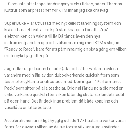
– Glöm inte att stoppa tändningsnyckeln i fickan, säger Thomas
Kuttruf som är presschef för KTM innan jag ska dra iväg.
Super Duke R är utrustad med nyckellöst tändningssystem och
kräver bara ett extra tryck på startknappen för att slå på
elektroniken och vakna till liv. Då tänds även den nya
instrumentpanelen upp och välkomnar mig med KTM:s slogan
”Ready to Race”, bara för att påminna mig en sista gång om vilken
motorcykel jag sitter på.
Jag rullar ut på
banan Losail i Qatar och låter växlarna avlösa
varandra med hjälp av den dubbelverkande quickshiftern som
testmotorcyklarna är utrustade med. Den ingår i ”Performance
Pack” som sitter på alla testhojar. Original får du nöja dig med en
enkelverkande quickshifter vilken låter dig sköta växlandet nedåt
på egen hand. Det är dock inga problem då både koppling och
växellåda är lättarbetade.
Accelerationen är riktigt hygglig och de 177 hästarna verkar vara i
form, för oavsett vilken av de tre första växlarna jag använder