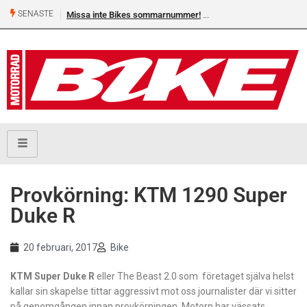
SENASTE
Missa inte Bikes sommarnummer!
Shelby Turner, klar för 
Provkörning: KTM 1290 Super
Duke R
20 februari, 2017
Bike
KTM Super Duke R
eller The Beast 2.0 som företaget själva helst
kallar sin skapelse tittar aggressivt mot oss journalister där vi sitter
på genomgången innan provkörningen. Motorn har vässats,