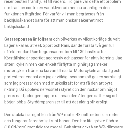
reser besten framhjulet till väders. Tidigare var detta ett problem
när traction controlen var aktiverad men nu är äntligen den
funktionen åtgärdad. För varför vill man begränsas från
bakhjulsåkandet bara för att man önskar säkerhet mot
bakhjulssladd.
Gasresponsen är följsam
och påverkas av vilket körläge du valt.
Lägena kallas Street, Sport och Rain, där de första två ger full
effekt medan Rain begränsar motorn till 130 hästkrafter.
Körställning är sportigt aggressiv och passar för aktiv körning. Jag
sitter i cykeln men kan enkelt förflytta mig när jag smeker
motorcykeln från ena kurvan till nästa. Motorcykeln är stadig och
protesterar endast om jag är väldigt ovarsam på gasen samtidigt
som jag pressar den med muskelkraft för att få den att byta
riktning. Då upplevs nervositet i styret och den ruskar om något
precis när fjädringen toppar ut innan den återigen sätter sig och
börjar jobba. Styrdämparen ser till att det aldrig blir oroligt.
Den stabila framgaffeln från WP mäter 48 millimeter i diameter
och fungerar föredömligt runt banan. Den har lite grövre fjädrar
(10,0N/mm) mot tidigare modell. Bak sitter också en WP-dämpare