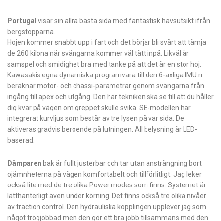
Portugal
visar sin allra bästa sida med fantastisk havsutsikt ifrån
bergstopparna.
Hojen kommer snabbt upp i fart och det börjar bli svårt att tämja
de 260 kilona när svängarna kommer väl tätt inpå. Likväl är
samspel och smidighet bra med tanke på att det är en stor hoj.
Kawasakis egna dynamiska programvara till den 6-axliga IMU:n
beräknar motor- och chassi-parametrar genom svängarna från
ingång till apex och utgång. Den här tekniken ska se till att du håller
dig kvar på vägen om greppet skulle svika. SE-modellen har
integrerat kurvljus som består av tre lysen på var sida. De
aktiveras gradvis beroende på lutningen. All belysning är LED-
baserad.
Dämparen
bak är fullt justerbar och tar utan ansträngning bort
ojämnheterna på vägen komfortabelt och tillförlitligt. Jag leker
också lite med de tre olika Power modes som finns. Systemet är
lätthanterligt även under körning. Det finns också tre olika nivåer
av traction control. Den hydrauliska kopplingen upplever jag som
något trögjobbad men den gör ett bra jobb tillsammans med den