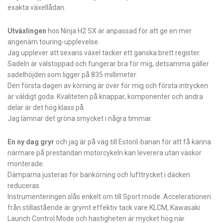
exakta växellådan.
Utväxlingen
hos Ninja H2 SX är anpassad för att ge en mer
angenäm touring-upplevelse.
Jag upplever att sexans växel täcker ett ganska brett register.
Sadeln är välstoppad och fungerar bra för mig, detsamma gäller
sadelhöjden som ligger på 835 millimeter.
Den första dagen av körning är över för mig och första intrycken
är väldigt goda. Kvaliteten på knappar, komponenter och andra
delar är det hög klass på.
Jag lämnar det gröna smycket i några timmar.
En ny dag gryr
och jag är på väg till Estoril-banan för att få känna
närmare på prestandan motorcykeln kan leverera utan väskor
monterade.
Dämparna justeras för bankörning och lufttrycket i däcken
reduceras.
Instrumenteringen slås enkelt om till Sport mode. Accelerationen
från stillastående är grymt effektiv tack vare KLCM, Kawasaki
Launch Control Mode och hastigheten är mycket hög när