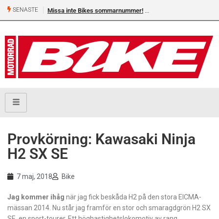
SENASTE
Missa inte Bikes sommarnummer!
Shelby Turner, klar för 
Provkörning: Kawasaki Ninja
H2 SX SE
7 maj, 2018
Bike
Jag kommer ihåg
när jag fick beskåda H2 på den stora EICMA-
mässan 2014. Nu står jag framför en stor och smaragdgrön H2 SX
SE, en sport-tourer. Ett höghastighetslokomotiv av rang.