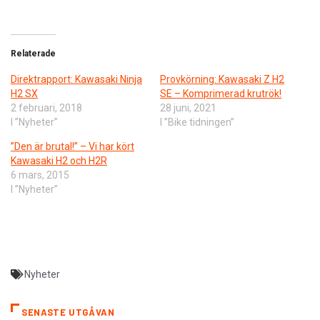
Relaterade
Direktrapport: Kawasaki Ninja
Provkörning: Kawasaki Z H2
H2 SX
SE – Komprimerad krutrök!
2 februari, 2018
28 juni, 2021
I ”Nyheter”
I ”Bike tidningen”
”Den är brutal!” – Vi har kört
Kawasaki H2 och H2R
6 mars, 2015
I ”Nyheter”
Nyheter
SENASTE UTGÅVAN