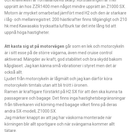
och knävinkeln är förhållandevis skarp. Körställningen är mer
upprätt än hos ZZR1400 men något mindre upprätt än Z1000 SX.
Motorn är mycket omarbetad jämfört med H2 och den är starkare
i låg- och mellanregistret. 200 hästkrafter finns tillgängligt och 210
hk med Kawasakis trycksatta luftburk tar det inte lång tid att
uppnå höga hastigheter.
Att kasta sig ut på motorvägen
går som en lek och motorcykeln
är i sitt esse på de större vägarna, även med cruise control
aktiverad. Mängder av kraft, god stabilitet och bra skydd bakom
kåpglaset. Jag kan känna små vibrationer i styret men det är
också allt.
Ljudet från motorcykeln är lågmält och jag kan därför köra
motorcykeln timtals utan att bli trött i öronen.
Ramen är kraftigare förstärkt på H2 SX för att den ska kunna ta
passagerare och bagage. Det finns inga hastighetsbegränsningar
från tillverkaren vid körning med bagage vilket finns på deras
andra SX-modell, Z1000 SX.
Jag märker knappt av att jag har väskorna monterade när
körningen blir allt sportigare och när svängarna kommer allt
tätare.