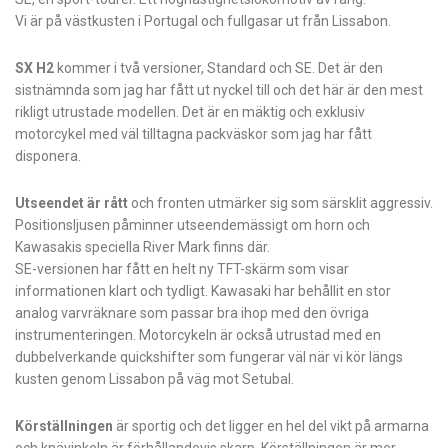
Vi är på västkusten i Portugal och fullgasar ut från Lissabon.
SX H2
kommer i två versioner, Standard och SE. Det är den
sistnämnda som jag har fått ut nyckel till och det här är den mest
rikligt utrustade modellen. Det är en mäktig och exklusiv
motorcykel med väl tilltagna packväskor som jag har fått
disponera.
Utseendet är rått
och fronten utmärker sig som särsklit aggressiv.
Positionsljusen påminner utseendemässigt om horn och
Kawasakis speciella River Mark finns där.
SE-versionen har fått en helt ny TFT-skärm som visar
informationen klart och tydligt. Kawasaki har behållit en stor
analog varvräknare som passar bra ihop med den övriga
instrumenteringen. Motorcykeln är också utrustad med en
dubbelverkande quickshifter som fungerar väl när vi kör längs
kusten genom Lissabon på väg mot Setubal.
Körställningen
är sportig och det ligger en hel del vikt på armarna