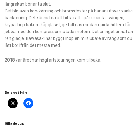
långrakan börjar ta slut.
Det blir även kon-körning och bromstester på banan utöver vanlig
bankörning. Det känns bra att hitta rätt spår ur sista svängen,
krypa ihop bakom kåpglaset, ge full gas medan quickshiftern får
jobba med den kompressormatade motorn. Det är inget annat än
ren glädje. Kawasaki har byggt ihop en milslukare av rang som du
lätt kör ifrån det mesta med.
2018
var året när högfartstouringen kom tillbaka.
Dela det här:
Gilla detta: