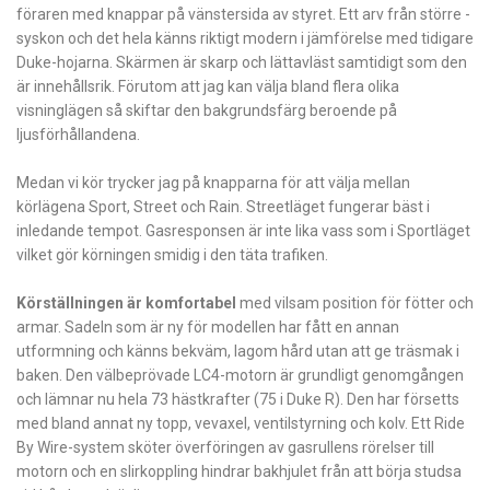
föraren med knappar på vänstersida av styret. Ett arv från större ­
syskon och det hela känns riktigt modern i jämförelse med tidigare
Duke-hojarna. Skärmen är skarp och ­lättavläst samtidigt som den
är innehållsrik. Förutom att jag kan välja bland flera olika
visninglägen så skiftar den bakgrundsfärg beroende på
ljusförhållandena.
Medan vi kör trycker jag på knapparna för att välja mellan
körlägena Sport, Street och Rain. Streetläget fungerar bäst i
inledande tempot. Gasresponsen är inte lika vass som i Sportläget
vilket gör körningen smidig i den täta trafiken.
Körställningen är komfortabel
med vilsam position för fötter och
armar. Sadeln som är ny för modellen har fått en annan
utformning och känns bekväm, lagom hård utan att ge träsmak i
baken. Den välbeprövade LC4-motorn är grundligt genomgången
och lämnar nu hela 73 hästkrafter (75 i Duke R). Den har försetts
med bland annat ny topp, vevaxel, ventilstyrning och kolv. Ett Ride
By Wire-system sköter överföringen av gasrullens rörelser till
motorn och en slirkoppling ­hindrar bakhjulet från att börja studsa