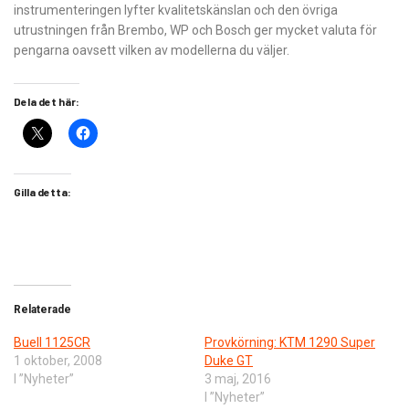
instrumenteringen lyfter kvalitetskänslan och den övriga
utrustningen från Brembo, WP och Bosch ger mycket valuta för
pengarna oavsett vilken av ­modellerna du väljer.
Dela det här:
Gilla detta:
Relaterade
Buell 1125CR
Provkörning: ​KTM 1290 Super
1 oktober, 2008
Duke GT
I ”Nyheter”
3 maj, 2016
I ”Nyheter”