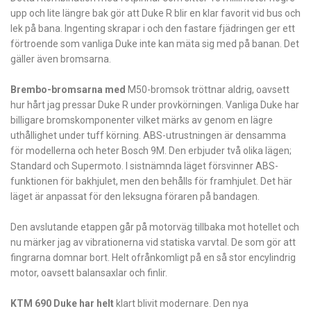
upp och lite längre bak gör att Duke R blir en klar favorit vid bus och
lek på bana. Ingenting skrapar i och den fastare fjädringen ger ett
förtroende som ­vanliga Duke inte kan mäta sig med på ­banan. Det
gäller även bromsarna.
Brembo-bromsarna med
M50-bromsok tröttnar aldrig, oavsett
hur hårt jag pressar Duke R under provkörningen. Vanliga Duke har
billigare bromskomponenter vilket märks av genom en lägre
uthållighet under tuff körning. ABS-utrustningen är densamma
för modellerna och heter Bosch 9M. Den erbjuder två olika lägen;
Standard och ­Supermoto. I sistnämnda läget försvinner ABS-
funktionen för bakhjulet, men ­den ­behålls för framhjulet. Det här
läget är anpassat för den leksugna föraren på bandagen.
Den avslutande etappen går på motorväg tillbaka mot hotellet och
nu märker jag av vibrationerna vid statiska varvtal. De som gör att
fingrarna domnar bort. Helt ofrånkomligt på en så stor encylindrig
motor, oavsett balansaxlar och finlir.
KTM 690 Duke har helt
klart blivit ­modernare. Den nya