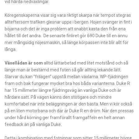
vid hårda ­nedväxlingar.
Köregenskaperna visar sig vara riktigt skarpa när tempot stegras
allteftersom ­trafiken glesnar uppe i bergen. Hojen svänger in fint i
böjarna och det är inga problem att snabbt kasta den från ena
hållet till det andra. De senaste finliret gör 690 Duke till en ännu
mer mångsidig nöjesmaskin, så länge körpassen inte blir allt för
långa.
Växellådan är som
alltid lättarbetad med litet motstånd och så
länge man är bestämd med foten så går allting lekande lätt.
Slarvar du kan ”frilägen” uppstå mellan växlarna. WP-fjädringen
fram och bak fungerar mycket bra hos båda varianterna. Duke R
har 15 millimeter längre fjädringsväg än vanliga Duke och är
hårdare satt. På vägen känns den stötigare och mindre
komfortabel när inte beläggningen är den bästa. Men vi kör också
på en liten motorbana och där är Duke R en dröm. När den pressas
under hård körning ger framförallt framgaffeln en helt annan
feedback än på vanliga Duke.
Detta i kombination med fotpinnar som sitter 15 millimeter högre