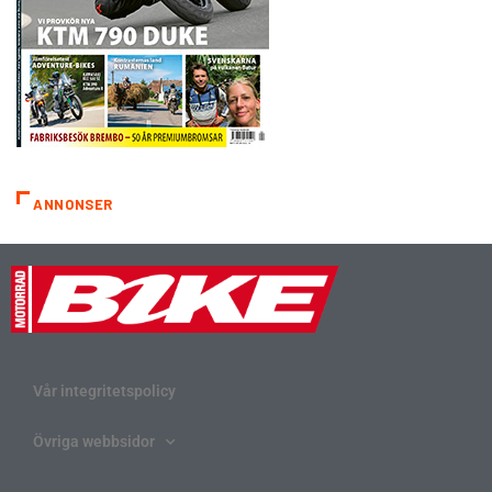
ANNONSER
Vår integritetspolicy
Övriga webbsidor