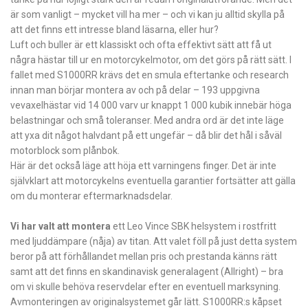
är som vanligt – mycket vill ha mer – och vi kan ju alltid skylla på
att det finns ett intresse bland läsarna, eller hur?
Luft och buller är ett klassiskt och ofta effektivt sätt att få ut
några hästar till ur en motor­cykelmotor, om det görs på rätt sätt. I
fallet med S1000RR krävs det en smula eftertanke och research
innan man börjar mont­era av och på delar – 193 uppgivna
vevaxel­hästar vid 14 000 varv ur knappt 1 000 kubik innebär höga
belastningar och små toleranser. Med andra ord är det inte läge
att yxa dit något halvdant på ett ungefär – då blir det hål i såväl
motorblock som plånbok.
Här är det också läge att höja ett varningens finger. Det är inte
självklart att motorcykelns eventuella garantier fortsätter att gälla
om du monterar eftermarknadsdelar.
Vi har valt att montera
ett Leo Vince SBK helsystem i rostfritt
med ljuddämpare (nåja) av titan. Att valet föll på just detta system
beror på att förhållandet mellan pris och prestanda känns rätt
samt att det finns en skandinavisk generalagent (Allright) – bra
om vi skulle behöva reservdelar efter en eventuell marksyning.
Avmonteringen av originalsystemet går lätt. S1000RR:s kåpset