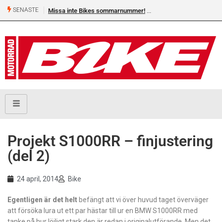
SENASTE
Missa inte Bikes sommarnummer!
Shelby Turner, klar för GGN
Projekt S1000RR – finjustering
(del 2)
24 april, 2014
Bike
Egentligen är det helt
befängt att vi över huvud taget överväger
att försöka lura ut ett par hästar till ur en BMW S1000RR med
tanke på hur löjligt stark den är redan i originalutförande. Men det