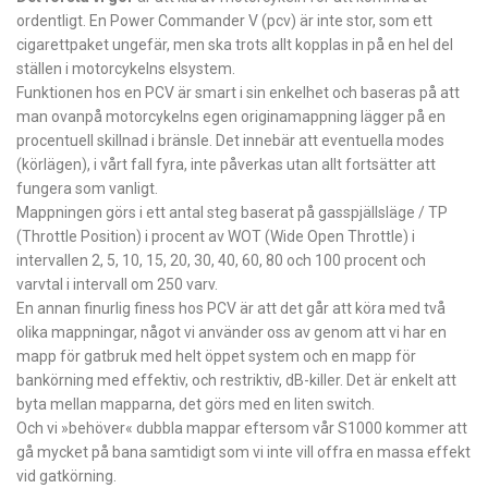
ordentligt. En Power Commander V (pcv) är inte stor, som ett
cigarettpaket ungefär, men ska trots allt kopplas in på en hel del
ställen i motorcykelns elsystem.
Funktionen hos en PCV är smart i sin enkelhet och baseras på att
man ovanpå motorcykelns egen originamappning lägger på en
procentuell skillnad i bränsle. Det innebär att eventuella modes
(körlägen), i vårt fall fyra, inte påverkas utan allt fortsätter att
fungera som vanligt.
Mappningen görs i ett antal steg baserat på gasspjällsläge / TP
(Throttle Position) i procent av WOT (Wide Open Throttle) i
intervallen 2, 5, 10, 15, 20, 30, 40, 60, 80 och 100 procent och
varvtal i intervall om 250 varv.
En annan finurlig finess hos PCV är att det går att köra med två
olika mappningar, något vi använder oss av genom att vi har en
mapp för gatbruk med helt öppet system och en mapp för
bankörning med effektiv, och restriktiv, dB-killer. Det är enkelt att
byta mellan mapparna, det görs med en liten switch.
Och vi »behöver« dubbla mappar eftersom vår S1000 kommer att
gå mycket på bana samtidigt som vi inte vill offra en massa effekt
vid gatkörning.