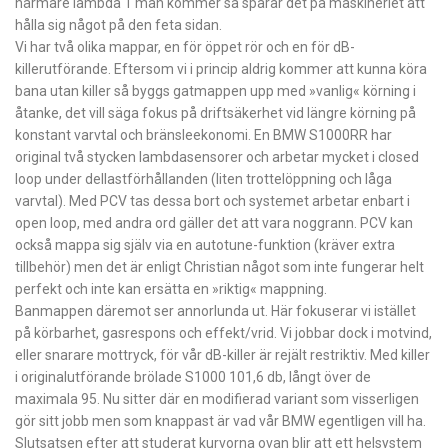
närmare lambda 1 man kommer så sparar det på maskineriet att
hålla sig något på den feta sidan.
Vi har två olika mappar, en för öppet rör och en för dB-
killerutförande. Eftersom vi i princip aldrig kommer att kunna köra
bana utan killer så byggs gatmappen upp med »vanlig« körning i
åtanke, det vill säga fokus på driftsäkerhet vid längre körning på
konstant varvtal och bränsleekonomi. En BMW S1000RR har
original två stycken lambdasensorer och arbetar mycket i closed
loop under dellastförhållanden (liten trottelöppning och låga
varvtal). Med PCV tas dessa bort och systemet arbetar enbart i
open loop, med andra ord gäller det att vara noggrann. PCV kan
också mappa sig själv via en autotune-funktion (kräver extra
tillbehör) men det är enligt Christian något som inte fungerar helt
perfekt och inte kan ersätta en »riktig« mappning.
Banmappen däremot ser annorlunda ut. Här fokuserar vi istället
på körbarhet, gasrespons och effekt/vrid. Vi jobbar dock i motvind,
eller snarare mottryck, för vår dB-killer är rejält restriktiv. Med killer
i originalutförande brölade S1000 101,6 db, långt över de
maximala 95. Nu sitter där en modifierad variant som visserligen
gör sitt jobb men som knappast är vad vår BMW egentligen vill ha.
Slutsatsen efter att studerat kurvorna ovan blir att ett helsystem