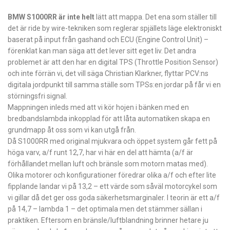
BMW S1000RR är inte helt
lätt att mappa. Det ena som ställer till
det är ride by wire-tekniken som reglerar spjällets läge elektroniskt
baserat på input från gashand och ECU (Engine Control Unit) –
förenklat kan man säga att det lever sitt eget liv. Det andra
problemet är att den har en digital TPS (Throttle Position Sensor)
och inte förrän vi, det vill säga Christian Klarkner, flyttar PCV:ns
digitala jordpunkt till samma ställe som TPSs:en jordar på får vi en
störningsfri signal.
Mappningen inleds med att vi kör hojen i bänken med en
bredbandslambda inkopplad för att låta automatiken skapa en
grundmapp åt oss som vi kan utgå från.
Då S1000RR med original mjukvara och öppet system går fett på
höga varv, a/f runt 12,7, har vi här en del att hämta (a/f är
förhållandet mellan luft och bränsle som motorn matas med).
Olika motorer och konfigurationer föredrar olika a/f och efter lite
fipplande landar vi på 13,2 – ett värde som såväl motorcykel som
vi gillar då det ger oss goda säkerhetsmarginaler. I teorin är ett a/f
på 14,7 – lambda 1 – det optimala men det stämmer sällan i
praktiken. Eftersom en bränsle/luftblandning brinner hetare ju