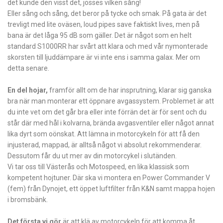
det kunde den visst det, jösses vilken sång!
Eller sång och sång, det beror på tycke och smak. På gata är det
trevligt med lite oväsen, loud pipes save faktiskt lives, men på
bana är det låga 95 dB som gäller. Det är något som en helt
standard S1000RR har svårt att klara och med vår nymonterade
skorsten till ljuddämpare är vi inte ens i samma galax. Mer om
detta senare.
En del hojar,
framför allt om de har insprutning, klarar sig ganska
bra när man monterar ett öppnare avgassystem. Problemet är att
du inte vet om det går bra eller inte förrän det är för sent och du
står där med hål i kolvarna, brända avgasventiler eller något annat
lika dyrt som oönskat. Att lämna in motorcykeln för att få den
injusterad, mappad, är alltså något vi absolut rekommenderar.
Dessutom får du ut mer av din motorcykel i slutänden.
Vi tar oss till Västerås och Motospeed, en lika klassisk som
kompetent hojtuner. Där ska vi montera en Power Commander V
(fem) från Dynojet, ett öppet luftfilter från K&N samt mappa hojen
i bromsbänk.
Det första vi gör
är att klä av motorcykeln för att komma åt