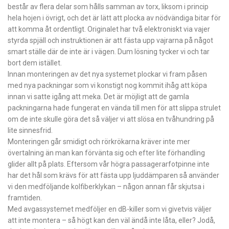
består av flera delar som hålls samman av torx, liksom i princip
hela hojen i övrigt, och det är lätt att plocka av nödvändiga bitar för
att komma åt ordentligt. Originalet har två elektroniskt via vajer
styrda spjäll och instruktionen är att fästa upp vajrarna på något
smart ställe där de inte är i vägen. Dum lösning tycker vi och tar
bort dem istället.
Innan monteringen av det nya systemet plockar vi fram påsen
med nya packningar som vi konstigt nog kommit ihåg att köpa
innan vi satte igång att meka. Det är möjligt att de gamla
packningarna hade fungerat en vända till men för att slippa strulet
om de inte skulle göra det så väljer vi att slösa en tvåhundring på
lite sinnesfrid.
Monteringen går smidigt och rörkrökarna kräver inte mer
övertalning än man kan förvänta sig och efter lite förhandling
glider allt på plats. Eftersom vår högra passagerarfotpinne inte
har det hål som krävs för att fästa upp ljuddämparen så använder
vi den medföljande kolfiberklykan – någon annan får skjutsa i
framtiden.
Med avgassystemet medföljer en dB-killer som vi givetvis väljer
att inte montera – så högt kan den väl ändå inte låta, eller? Jodå,