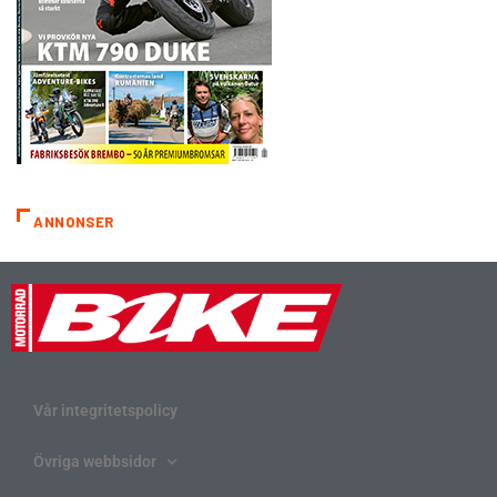
ANNONSER
Vår integritetspolicy
Övriga webbsidor