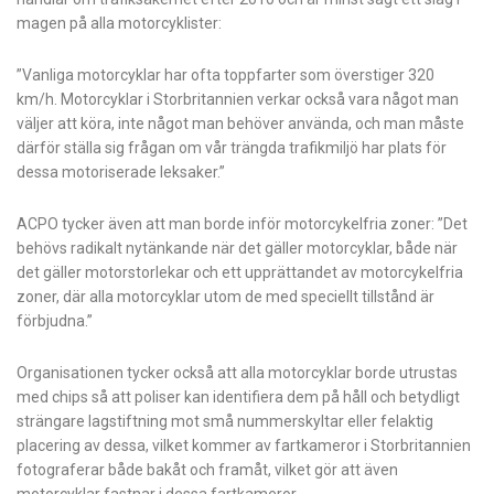
magen på alla motorcyklister:
”Vanliga motorcyklar har ofta toppfarter som överstiger 320
km/h. Motorcyklar i Storbritannien verkar också vara något man
väljer att köra, inte något man behöver använda, och man måste
därför ställa sig frågan om vår trängda trafikmiljö har plats för
dessa motoriserade leksaker.”
ACPO tycker även att man borde inför motorcykelfria zoner: ”Det
behövs radikalt nytänkande när det gäller motorcyklar, både när
det gäller motorstorlekar och ett upprättandet av motorcykelfria
zoner, där alla motorcyklar utom de med speciellt tillstånd är
förbjudna.”
Organisationen tycker också att alla motorcyklar borde utrustas
med chips så att poliser kan identifiera dem på håll och betydligt
strängare lagstiftning mot små nummerskyltar eller felaktig
placering av dessa, vilket kommer av fartkameror i Storbritannien
fotograferar både bakåt och framåt, vilket gör att även