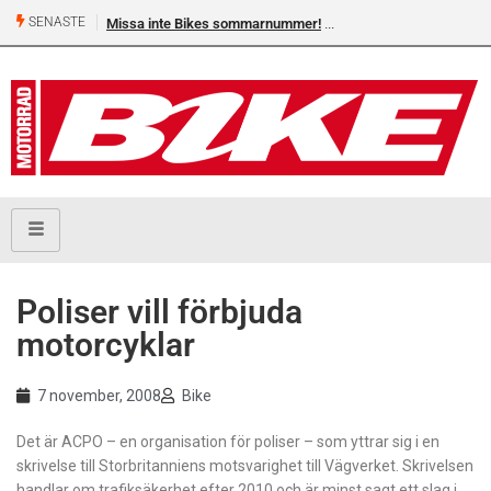
SENASTE
Missa inte Bikes sommarnummer!
Poliser vill förbjuda
motorcyklar
7 november, 2008
Bike
Det är ACPO – en organisation för poliser – som yttrar sig i en
skrivelse till Storbritanniens motsvarighet till Vägverket. Skrivelsen
handlar om trafiksäkerhet efter 2010 och är minst sagt ett slag i