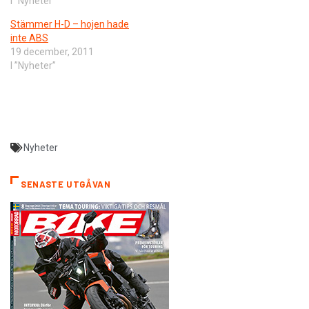
I ”Nyheter”
Stämmer H-D – hojen hade
inte ABS
19 december, 2011
I ”Nyheter”
Nyheter
SENASTE UTGÅVAN