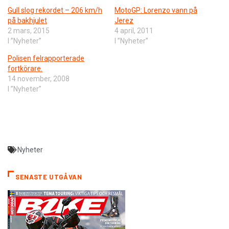
Gull slog rekordet – 206 km/h
MotoGP: Lorenzo vann på
på bakhjulet
Jerez
2 mars, 2015
4 april, 2011
I ”Nyheter”
I ”Nyheter”
Polisen felrapporterade
fortkörare.
14 november, 2008
I ”Nyheter”
Nyheter
SENASTE UTGÅVAN