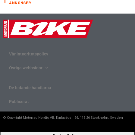
ANNONSER
Vår integritetspolicy
Övriga webbsidor
De ledande handlarna
Publicerat
© Copyright Motorrad Nordic AB, Karlavägen 96, 115 26 Stockholm, Sweden