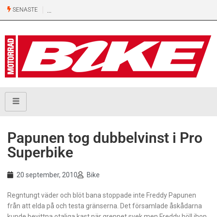
SENASTE
Papunen tog dubbelvinst i Pro
Superbike
20 september, 2010
Bike
Regntungt väder och blöt bana stoppade inte Freddy Papunen
från att elda på och testa gränserna. Det församlade åskådarna
kunde bevittna otaliga kast när greppet svek men Freddy höll ihop