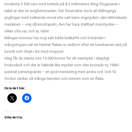
modesta 3 500 varv med trotteln på 8,5 millimeters Bing-förgasaren i
taket är den en evighetsmaskin. Det förutsätter dock att klåfingriga
ynglingar med sviktande moral inte satt tians ringnyckel i den lättmekade
maskinen – »nej då konstapeln, den har bara ställbart munstycke« –
vilket ofta var, och är, fallet.
Mången mormor har nog satt både kokkaffe och löständer i
vrångstrupen när de hämtat flakan ur vedbon efter att barnbarnet varit på
besök och »fixat« lite med moppen.
Idag får du slanta runt 15 000 kronor för ett exemplar i skapligt
bruksskick och det är faktiskt lika mycket som den kostade ny 1968 i
justerat penningvärde – en god investering med andra ord. Och få
fordon väcker så många leenden och minnen som en flaka.
Dela det här:
Gilla detta: