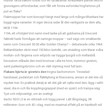
munter farsa bakom rodret och en fyrtaktande 50-kubikare ylande nedför
grusvägens utförsbackar, som fått sitt första euforiska högfartsrus på
just en flaka?
Flakmoppen har som koncept hängt med länge och många tillverkare har
byggt egna varianter. Vi viger dessa rader åt den vanlig­aste av dem alla,
MCB 1194.
1194, ett oförtjänt trist namn med tanke på att gubbarna på Crescent
faktiskt hade förmågan att namnge moppar – vad sägs om smäktande
namn som Crescent 50 SS eller Golden Champ? – debuterade cirka 1964.
Reklambladen skröt med 150 kilos lastvikt, »en utväxling som klarar svåra
motlut« och färgerna som erbjöds var trygga ljusgrå och mellanblå.
Dessutom ståtade den med bromsar i alla tre hörn, trummor givetvis,
samt parkeringsbroms och en »lätt styrning med full last«.
Flakans hjärta är givetvis den
trogna Sachsmotorn. Treväxlad
handväxel, pedalstart och fläktkylning är finesserna, annars är det inte så
mycket mer. En praktisk detalj är att det går att cykla med den; lägg i valfri
växel, dra in och lås kopplingsgreppet (med en spärr) och trampa iväg.
Tyst och miljövänligt, om än svettigt.
Sachs 50/3 LS är en slitstark och trygg parvel. Lätt långslagig, 38
millimeter i borr och 42 i slag, med en maximal effekt på en hästkraft vid