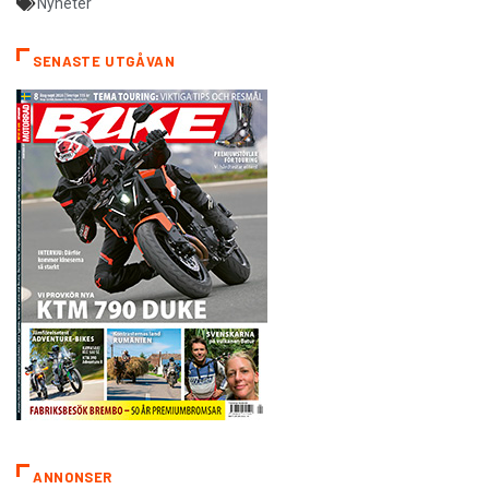
Nyheter
SENASTE UTGÅVAN
ANNONSER