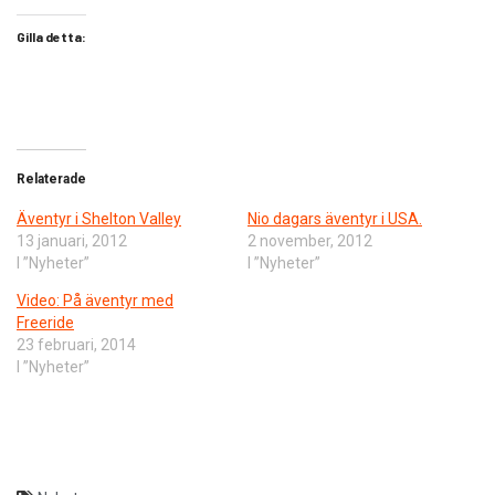
Gilla detta:
Relaterade
Äventyr i Shelton Valley
Nio dagars äventyr i USA.
13 januari, 2012
2 november, 2012
I ”Nyheter”
I ”Nyheter”
Video: På äventyr med
Freeride
23 februari, 2014
I ”Nyheter”