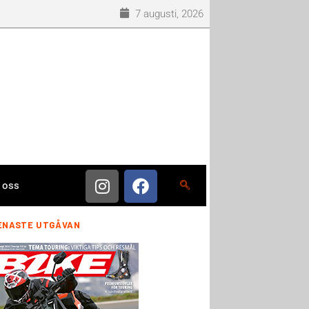
7 augusti, 2026
 oss
ENASTE UTGÅVAN