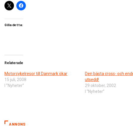
Gilla detta:
Relaterade
Motorcykelresor till Danmark ökar
Den bästa cross- och end
15 juli, 2008
utsedd!
I ”Nyheter”
29 oktober, 2002
I ”Nyheter”
ANNONS