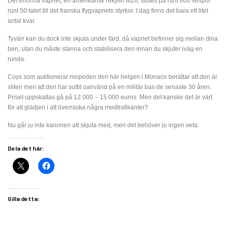
Det enorma vapnet, en amerikansk rekylfri M20, fästes på runt 800 vespor
runt 50-talet till det franska flygvapnets styrkor. I dag finns det bara ett litet
antal kvar.
Tyvärr kan du dock inte skjuta under färd, då vapnet befinner sig mellan dina
ben, utan du måste stanna och stabilisera den innan du skjuter iväg en
runda.
Coys som auktionerar mopeden den här helgen i Monaco berättar att den är
sliten men att den har suttit oanvänd på en militär bas de senaste 30 åren.
Priset uppskattas gå på 12 000 – 15 000 euros. Men det kanske det är värt
för att glädjen i att överraska några medtrafikanter?
Nu går ju inte kanonen att skjuta med, men det behöver ju ingen veta.
Dela det här:
Gilla detta: