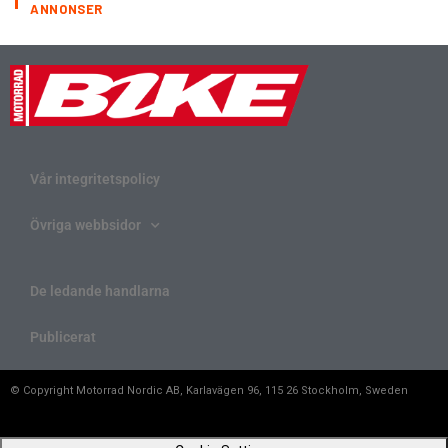
ANNONSER
Vår integritetspolicy
Övriga webbsidor
De ledande handlarna
Publicerat
© Copyright Motorrad Nordic AB, Karlavägen 96, 115 26 Stockholm, Sweden