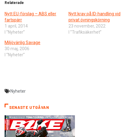
Relaterade
Nytt EU-förslag – ABS eller
Nytt krav på ID-handling vid
fartspärr
privat övningskörning
1 april, 2014
23 november, 2022
I ”Nyheter”
I ”Trafiksäkerhet”
Miljövänlig Savage
30 maj, 2006
I ”Nyheter”
Nyheter
SENASTE UTGÅVAN