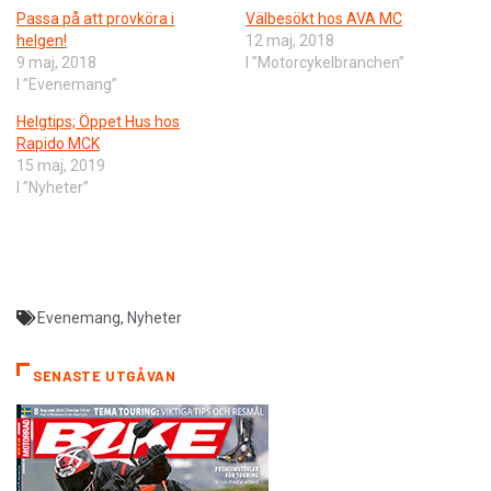
Passa på att provköra i
Välbesökt hos AVA MC
helgen!
12 maj, 2018
9 maj, 2018
I ”Motorcykelbranchen”
I ”Evenemang”
Helgtips; Öppet Hus hos
Rapido MCK
15 maj, 2019
I ”Nyheter”
Evenemang
,
Nyheter
SENASTE UTGÅVAN