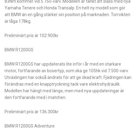
83Nm kommer vid 5.750-varv. Modellen är tänkt att slåss med nya
Yamaha Tenere och Honda Transalp. En helt ny modell som gör
att BMW än en gång stärker sin position på marknaden. Torrvikten
är låga 178kg.
Preliminärt pris är 102.900kr
BMW R1200GS
BMW R1200GS har uppdaterats lite inför i år med en starkare
motor, fortfarande av boxertyp, som ska ge 105hk vid 7.500-varv.
Utväxlingen har också ändrats för att ge ökad kraft. Fjädringen kan
förändras med en knapptryckning tack vare elektrohydraulik.
Modellen har hängt med länge, men med nya uppdateringar är
den fortfarande med i matchen.
Preliminärt pris är 136.300kr
BMW R1200GS Adventure