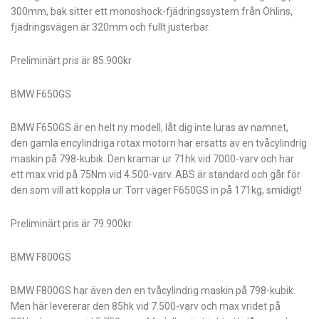
300mm, bak sitter ett monoshock-fjädringssystem från Öhlins,
fjädringsvägen är 320mm och fullt justerbar.
Preliminärt pris är 85.900kr
BMW F650GS
BMW F650GS är en helt ny modell, låt dig inte luras av namnet,
den gamla encylindriga rotax motorn har ersatts av en tvåcylindrig
maskin på 798-kubik. Den kramar ur 71hk vid 7000-varv och har
ett max vrid på 75Nm vid 4.500-varv. ABS är standard och går för
den som vill att koppla ur. Torr väger F650GS in på 171kg, smidigt!
Preliminärt pris är 79.900kr
BMW F800GS
BMW F800GS har även den en tvåcylindrig maskin på 798-kubik.
Men här levererar den 85hk vid 7.500-varv och max vridet på