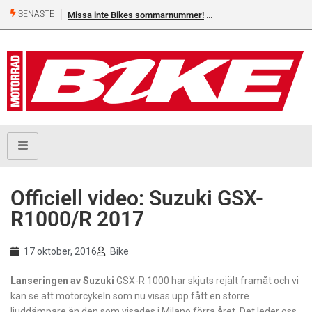
SENASTE
Missa inte Bikes sommarnummer!
Officiell video: Suzuki GSX-
R1000/R 2017
17 oktober, 2016
Bike
Lanseringen av Suzuki
GSX-R 1000 har skjuts rejält framåt och vi
kan se att motorcykeln som nu visas upp fått en större
ljuddämpare än den som visades i Milano förra året. Det leder oss