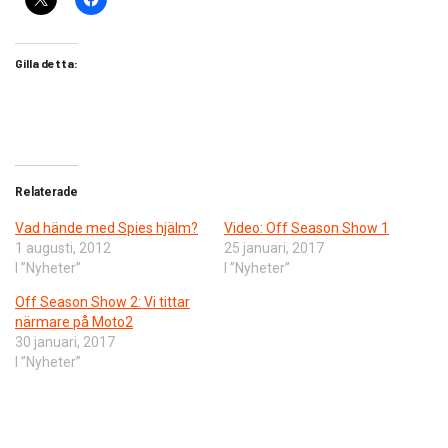
Gilla detta:
Relaterade
Vad hände med Spies hjälm?
Video: Off Season Show 1
1 augusti, 2012
25 januari, 2017
I ”Nyheter”
I ”Nyheter”
Off Season Show 2: Vi tittar
närmare på Moto2
30 januari, 2017
I ”Nyheter”