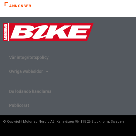
ANNONSER
Vår integritetspolicy
Övriga webbsidor
De ledande handlarna
Publicerat
© Copyright Motorrad Nordic AB, Karlavägen 96, 115 26 Stockholm, Sweden