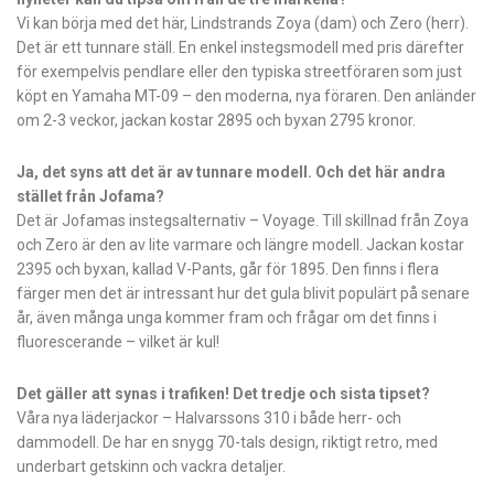
Vi kan börja med det här, Lindstrands Zoya (dam) och Zero (herr).
Det är ett tunnare ställ. En enkel instegsmodell med pris därefter
för exempelvis pendlare eller den typiska streetföraren som just
köpt en Yamaha MT-09 – den moderna, nya föraren. Den anländer
om 2-3 veckor, jackan kostar 2895 och byxan 2795 kronor.
Ja, det syns att det är av tunnare modell. Och det här andra
stället från Jofama?
Det är Jofamas instegsalternativ – Voyage. Till skillnad från Zoya
och Zero är den av lite varmare och längre modell. Jackan kostar
2395 och byxan, kallad V-Pants, går för 1895. Den finns i flera
färger men det är intressant hur det gula blivit populärt på senare
år, även många unga kommer fram och frågar om det finns i
fluorescerande – vilket är kul!
Det gäller att synas i trafiken! Det tredje och sista tipset?
Våra nya läderjackor – Halvarssons 310 i både herr- och
dammodell. De har en snygg 70-tals design, riktigt retro, med
underbart getskinn och vackra detaljer.