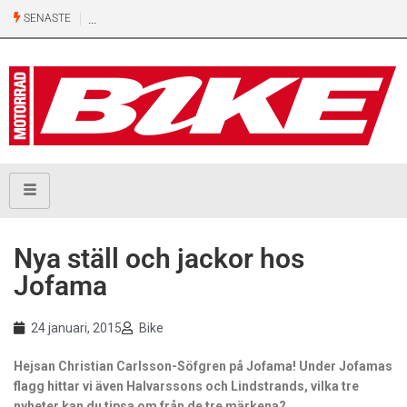
SENASTE
Nya ställ och jackor hos
Jofama
24 januari, 2015
Bike
Hejsan Christian Carlsson-Söfgren på Jofama! Under Jofamas
flagg hittar vi även Halvarssons och Lindstrands, vilka tre
nyheter kan du tipsa om från de tre märkena?