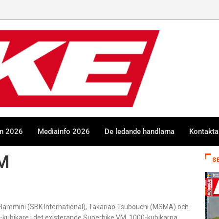
en 2026
Mediainfo 2026
De ledande handlarna
Kontakta
VM
S
o Flammini (SBK International), Takanao Tsubouchi (MSMA) och
000-kubikare i det existerande Superbike VM. 1000-kubikarna