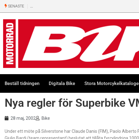
SENASTE
Beställ tidningen
Digitala Bike
Stora Motorcykelkatalog
Nya regler för Superbike 
28 maj, 2002
Bike
Under ett möte på Silverstone har Claude Danis (FIM), Paolo Albert
Giulio Bardi (team representant) beslutat att tillåta fyrcylindriga 1