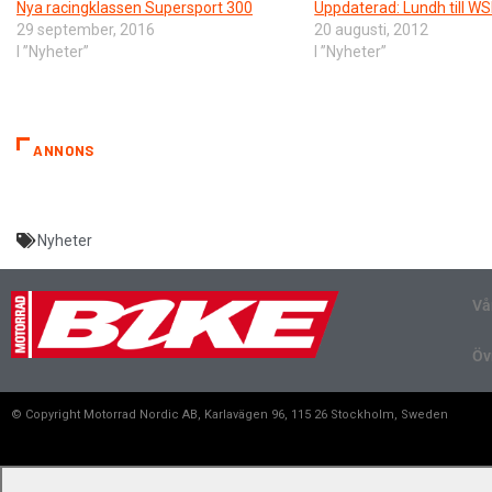
Nya racingklassen Supersport 300
Uppdaterad: Lundh till W
29 september, 2016
20 augusti, 2012
I ”Nyheter”
I ”Nyheter”
ANNONS
Nyheter
Vå
Öv
© Copyright Motorrad Nordic AB, Karlavägen 96, 115 26 Stockholm, Sweden