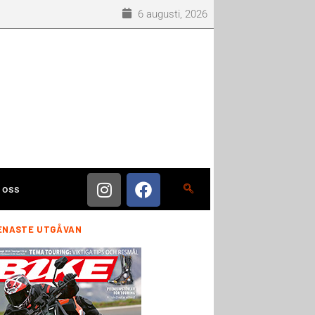
6 augusti, 2026
 oss
ENASTE UTGÅVAN