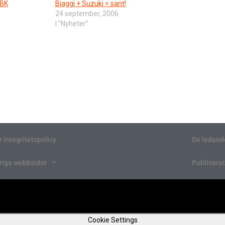
SBK
Biaggi + Suzuki = sant!
24 september, 2006
I ”Nyheter”
r integritetspolicy
De ledand
riga webbsidor
Publicerat
Cookie Settings