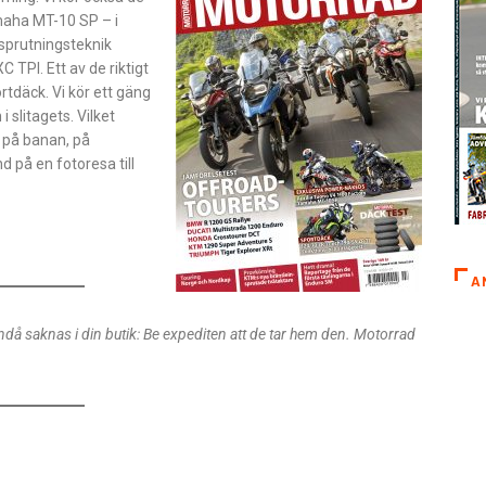
maha MT-10 SP – i
nsprutningsteknik
TPI. Ett av de riktigt
rtdäck. Vi kör ett gäng
slitagets. Vilket
r på banan, på
på en foto­resa till
A
ndå saknas i din butik: Be expediten att de tar hem den. Motorrad