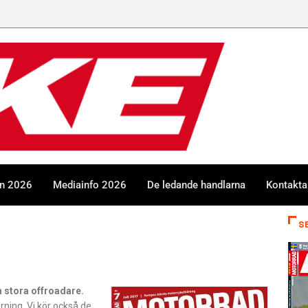
en 2026
Mediainfo 2026
De ledande handlarna
Kontakta
S
m stora offroadare.
rning. Vi kör också de