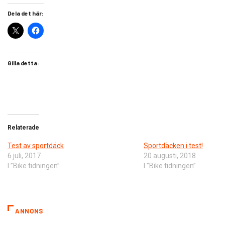
Dela det här:
Gilla detta:
Relaterade
Test av sportdäck
Sportdäcken i test!
6 juli, 2017
20 augusti, 2018
I ”Bike tidningen”
I ”Bike tidningen”
ANNONS