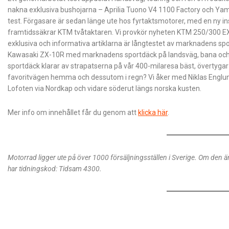
nakna exklusiva bushojarna – Aprilia Tuono V4 1100 ­Factory och Ya
test. Förgasare är sedan länge ute hos fyrtaktsmotorer, med en ny i
framtidssäkrar KTM tvåtaktaren. Vi provkör nyheten KTM 250/300 EXC 
exklusiva och informativa artiklarna är långtestet av marknadens spo
Kawasaki ZX-10R med marknadens sportdäck på landsväg, bana och i 
sportdäck klarar av strapatserna på vår 400-milaresa bäst, övertyga
favoritvägen hemma och dessutom i regn? Vi åker med Niklas Englund 
Lofoten via Nordkap och vidare söderut längs norska kusten.
Mer info om innehållet får du genom att
klicka här
.
Motorrad ligger ute på över 1000 försäljningsställen i Sverige. Om den ä
har tidningskod: Tidsam 4300.