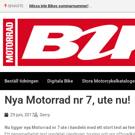
Missa inte Bikes sommarnummer!
SENASTE
Beställ tidningen
Digitala Bike
Stora Motorcykelkatalog
Nya Motorrad nr 7, ute nu!
29 juni, 2017
Gerry
Nu ligger nya Motorrad nr 7 ute i handeln med ett stort test av fe
Ett genomarbetat test uppdelat i landsväg, touring och ren offroadkö