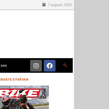
7 augusti, 2026
 oss
ENASTE UTGÅVAN