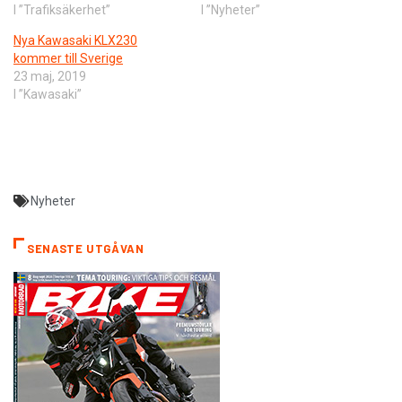
I ”Trafiksäkerhet”
I ”Nyheter”
Nya Kawasaki KLX230
kommer till Sverige
23 maj, 2019
I ”Kawasaki”
Nyheter
SENASTE UTGÅVAN