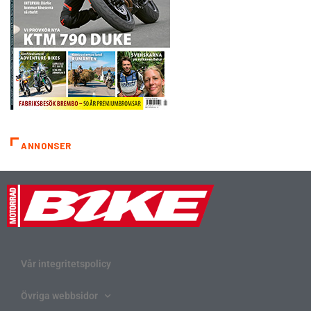
ANNONSER
Vår integritetspolicy
Övriga webbsidor