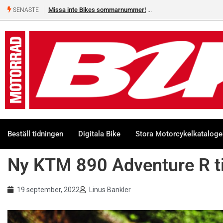
Missa inte Bikes sommarnummer!
Shelby Turner, klar för GGN
SENASTE
Beställ tidningen
Digitala Bike
Stora Motorcykelkatalog
Ny KTM 890 Adventure R ti
19 september, 2022
Linus Bankler