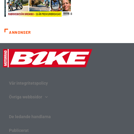
ANNONSER
Vår integritetspolicy
Övriga webbsidor
De ledande handlarna
Publicerat