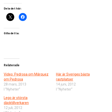
Dela det här:
Gilla detta:
Relaterade
Video: Pedrosa om Márquez
Här är Sveriges bästa
om Pedrosa
rastplatser
28 mars, 2013
14 juni, 2012
I ”Nyheter”
I ”Nyheter”
Lego är största
däcktillverkaren
12 juli, 2012