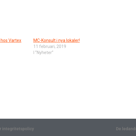
t hos Vartex
MC-Konsult i nya lokaler!
11 februari, 2019
I ”Nyheter”
r integritetspolicy
De ledand