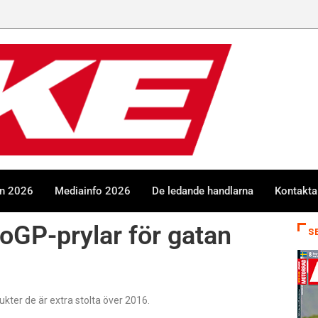
en 2026
Mediainfo 2026
De ledande handlarna
Kontakta
oGP-prylar för gatan
S
kter de är extra stolta över 2016.