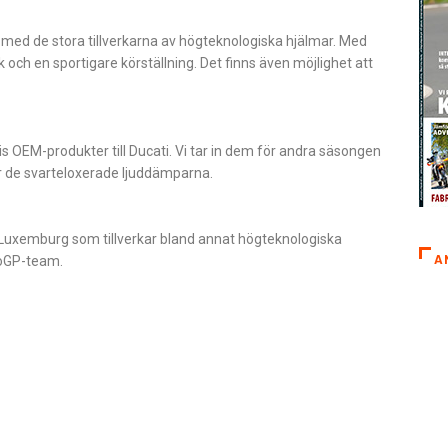
n med de stora tillverkarna av högteknologiska hjälmar. Med
och en sportigare körställning. Det finns även möjlighet att
is OEM-produkter till Ducati. Vi tar in dem för andra säsongen
j är de svarteloxerade ljuddämparna.
från Luxemburg som tillverkar bland annat högteknologiska
A
otoGP-team.