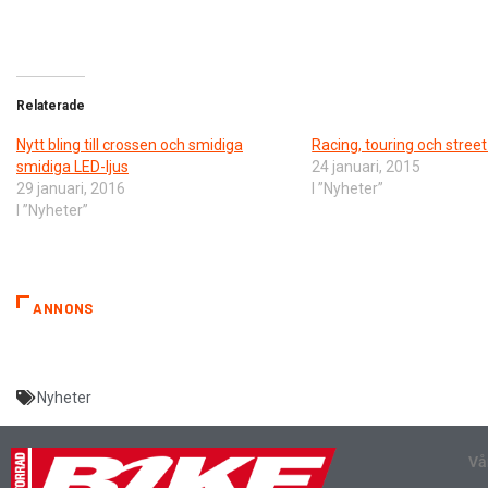
Relaterade
Nytt bling till crossen och smidiga
Racing, touring och stree
smidiga LED-ljus
24 januari, 2015
29 januari, 2016
I ”Nyheter”
I ”Nyheter”
ANNONS
Nyheter
Vå