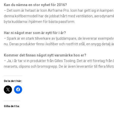
Kan du nämna en stor nyhet för 2016?
– Det som är hetast är Icon Airframe Pro. Icon har gett sig in kampe
denna kolfibermodell har de jobbat hårt med ventilation, aerodynamik 
byta kuddarna i hjälmen för bästa passform.
Har ni något mer som är nytt för i år?
– Spark är en stark tillverkare av ljuddämpare, de levererar exempelv
nu. Deras produkter finns i kolfiber och rostfritt stål, en snygg detal
Kommer det finnas något nytt varumärke hos er?
– Ja, i år tar vi in produkter från Gilles Tooling. Det är ett företag 
rearsets, clipons och bromsgrepp. De är även leverantör till flera M
Dela det här:
Gilla detta: