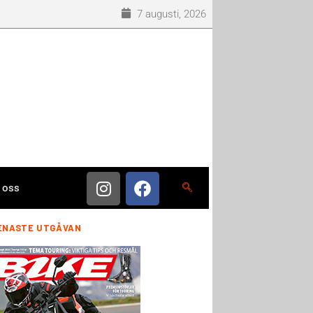
7 augusti, 2026
 oss
ENASTE UTGÅVAN