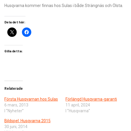
Husqvarna kommer finnas hos Sulas i både Strängnäs och Ölsta.
Dela det här:
Gilla detta:
Relaterade
Första Husqvarnan hos Sulas
Förlängd Husqvarna-garanti
6 mars, 2013
11 april, 2024
I ”Nyheter”
I ”Husqvarna”
Bildspel: Husqvarna 2015
30 juni, 2014