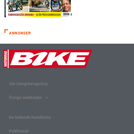
ANNONSER
Vår integritetspolicy
Övriga webbsidor
De ledande handlarna
Publicerat