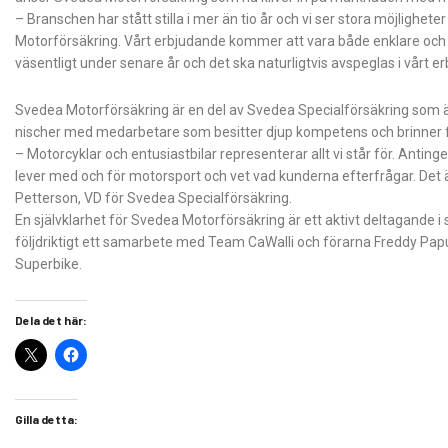
– Branschen har stått stilla i mer än tio år och vi ser stora möjlighete
Motorförsäkring. Vårt erbjudande kommer att vara både enklare och 
väsentligt under senare år och det ska naturligtvis avspeglas i vårt 
Svedea Motorförsäkring är en del av Svedea Specialförsäkring som är e
nischer med medarbetare som besitter djup kompetens och brinner fö
– Motorcyklar och entusiastbilar representerar allt vi står för. Antin
lever med och för motorsport och vet vad kunderna efterfrågar. Det ä
Petterson, VD för Svedea Specialförsäkring.
En självklarhet för Svedea Motorförsäkring är ett aktivt deltagande
följdriktigt ett samarbete med Team CaWalli och förarna Freddy Papu
Superbike.
Dela det här:
Gilla detta: