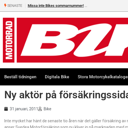
Missa inte Bikes sommarnummer!
SENASTE
Beställ tidningen
Digitala Bike
Stora Motorcykelkatalog
Ny aktör på försäkringssid
31 januari, 2011
Bike
Inte mycket har hänt de senaste tio åren när det gäller försäkring a
anser Svedea Motorförsäkring som nu kliver in på marknaden med må