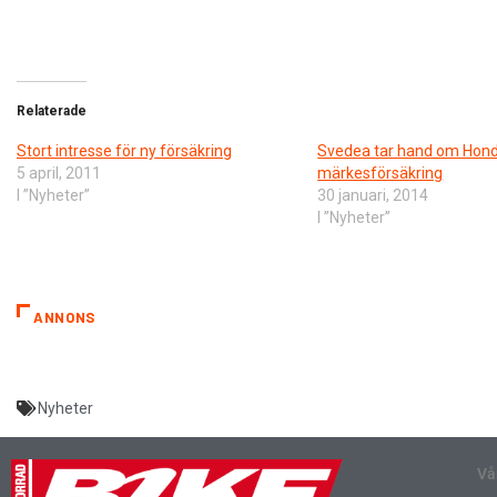
Relaterade
Stort intresse för ny försäkring
Svedea tar hand om Hon
5 april, 2011
märkesförsäkring
I ”Nyheter”
30 januari, 2014
I ”Nyheter”
ANNONS
Nyheter
Vå