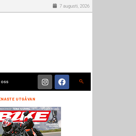
7 augusti, 2026
 oss
ENASTE UTGÅVAN