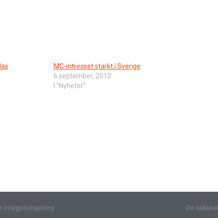
das
MC-intresset starkt i Sverige
6 september, 2013
I ”Nyheter”
r integritetspolicy
De ledand