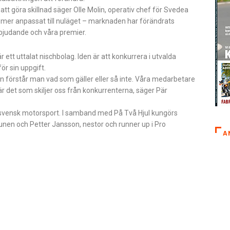
r att göra skillnad säger Olle Molin, operativ chef för Svedea
mer anpassat till nuläget – marknaden har förändrats
erbjudande och våra premier.
tt uttalat nischbolag. Iden är att konkurrera i utvalda
r sin uppgift.
gen förstår man vad som gäller eller så inte. Våra medarbetare
r det som skiljer oss från konkurrenterna, säger Pär
 i svensk motorsport. I samband med På Två Hjul kungörs
nen och Petter Jansson, nestor och runner up i Pro
A