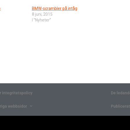
e
BMW-scrambler på intåg
8 juni, 2015
I ”Nyheter”
r integritetspolicy
De ledand
riga webbsidor
Publicerat