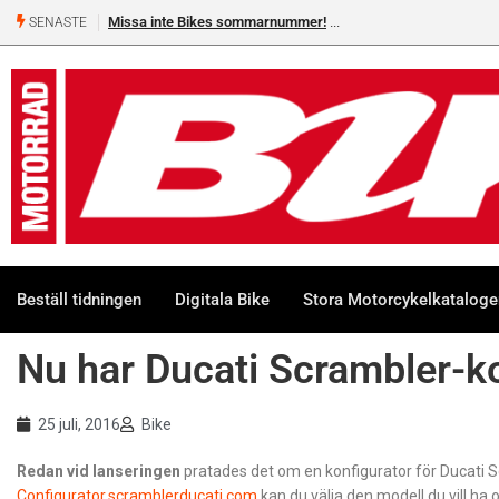
Missa inte Bikes sommarnummer!
SENASTE
Beställ tidningen
Digitala Bike
Stora Motorcykelkatalog
Nu har Ducati Scrambler-ko
25 juli, 2016
Bike
Redan vid lanseringen
pratades det om en konfigurator för Ducati Scra
Configurator.scramblerducati.com
kan du välja den modell du vill ha o