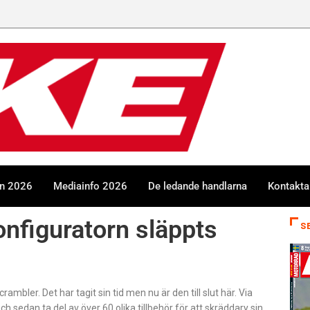
en 2026
Mediainfo 2026
De ledande handlarna
Kontakta
nfiguratorn släppts
S
mbler. Det har tagit sin tid men nu är den till slut här. Via
ch sedan ta del av över 60 olika tillbehör för att skräddary sin