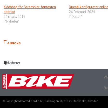
Klädshop för Scrambler-fantasten
Ducati-konfigurator onlin
öppnad
26 februari, 2024
24 mars, 2015
I ”Ducati”
I ”Nyheter”
ANNONS
Nyheter
Vå
Öv
© Copyright Motorrad Nordic AB, Karlavägen 96, 115 26 Stockholm, Sweden