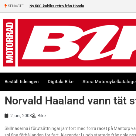
Ny 500-kubiks retro från Honda
SENASTE
Beställ tidningen
Digitala Bike
Stora Motorcykelkatalog
Norvald Haaland vann tät s
2 juni, 2008
Bike
Skillnaderna i förutsättningar jämfört med förra racet på Mantorp var
sol fina förhållanden för fart. Alexander Lundh startade från pole 