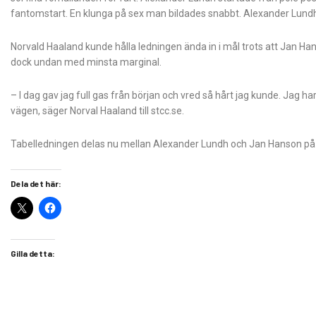
fantomstart. En klunga på sex man bildades snabbt. Alexander Lundh
Norvald Haaland kunde hålla ledningen ända in i mål trots att Jan 
dock undan med minsta marginal.
– I dag gav jag full gas från början och vred så hårt jag kunde. Jag ha
vägen, säger Norval Haaland till stcc.se.
Tabelledningen delas nu mellan Alexander Lundh och Jan Hanson på
Dela det här:
Gilla detta: