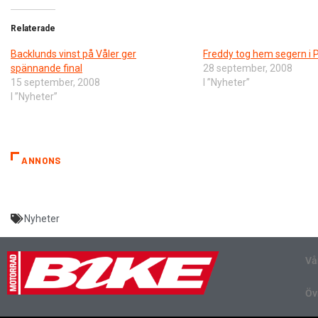
Relaterade
Backlunds vinst på Våler ger
Freddy tog hem segern i 
spännande final
28 september, 2008
15 september, 2008
I ”Nyheter”
I ”Nyheter”
ANNONS
Nyheter
Vå
Öv