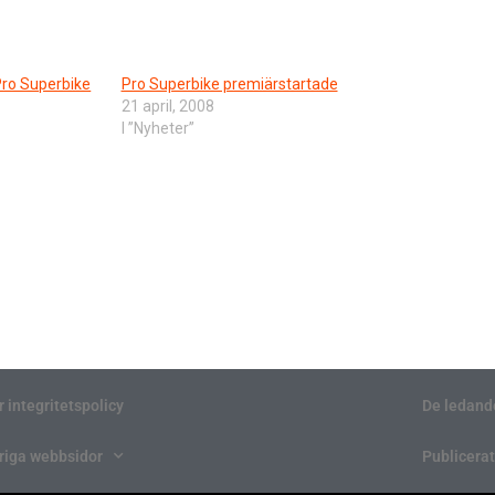
Pro Superbike
Pro Superbike premiärstartade
21 april, 2008
I ”Nyheter”
r integritetspolicy
De ledand
riga webbsidor
Publicerat