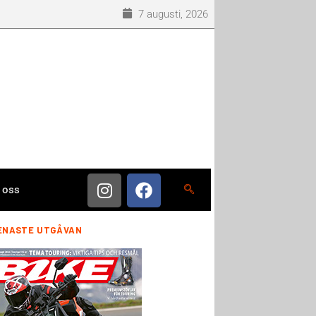
7 augusti, 2026
 oss
ENASTE UTGÅVAN