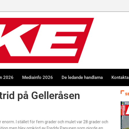
en 2026
Mediainfo 2026
De ledande handlarna
Kontakta
trid på Gelleråsen
S
 enorm. I stället för fem grader och mulet var 28 grader och
position men blev omkörd av Freddy Papunen som gjorde en