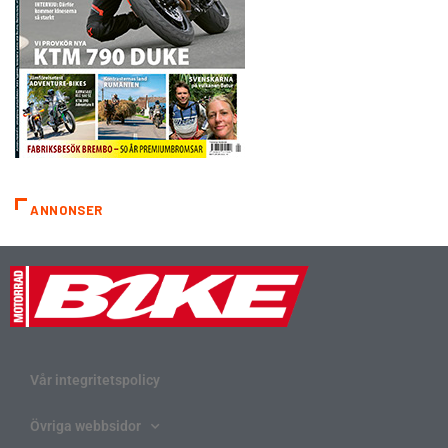
ANNONSER
Vår integritetspolicy
Övriga webbsidor