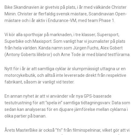
Bike Skandinavien är givetvis på plats, i år med välkände Christer
Miinin. Christer är flerfaldig svensk mästare, Scandinavian Open-
mästare och i år aktiv i Endurance-VM, med team Phase 1.
Vi kör alla sporthojar på marknaden, i tre klasser; Supersport,
Superbike och Maxisport. Som vanligt har vi journalister på plats
från hela världen. Kända namn som Jürgen Fuchs, Alex Gobert
(Antony Goberts lillebror) och Arne Tode är med bland testförarna.
Nytt för i år är att samtliga cyklar är slumpmässigt uttagna ur en
motorcykelbutik, och alltså inte levererade direkt från respektive
fabrikant, såsom är vanligt vid tester.
En annan nyhet är att vi använder vår nya GPS-baserade
testutrustning för att ”spela in” samtliga tidtagningsvarv. Data som
sedan kan analyseras för en djupare jämförelse mellan cyklarna i
olika partier på banan.
Årets MasterBike är också ”fri” från filminspelninar, vilket gör att vi