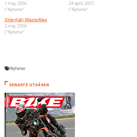
1 maj, 2006
24 april, 2007
I ”Nyheter”
I ”Nyheter”
Stjärnfall i MasterBike
2 maj, 2006
I ”Nyheter”
Nyheter
SENASTE UTGÅVAN