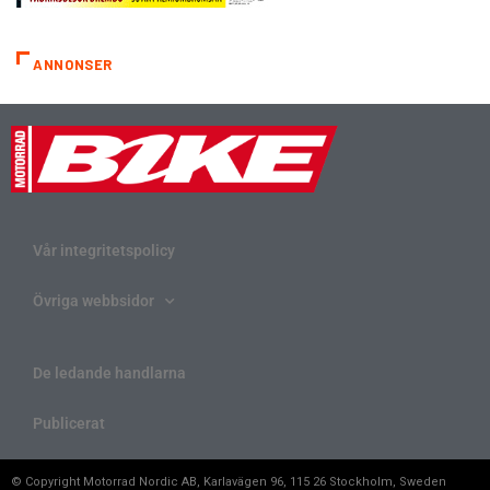
ANNONSER
Vår integritetspolicy
Övriga webbsidor
De ledande handlarna
Publicerat
© Copyright Motorrad Nordic AB, Karlavägen 96, 115 26 Stockholm, Sweden