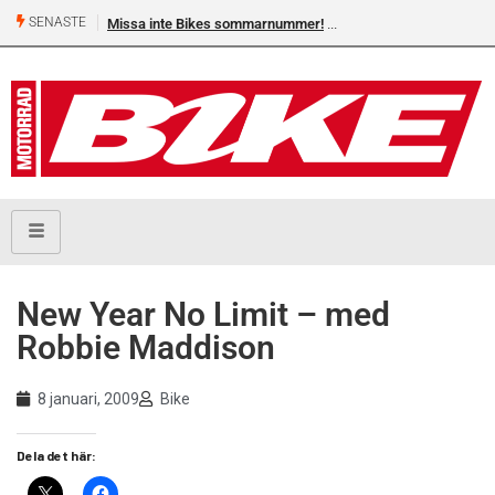
SENASTE
Missa inte Bikes sommarnummer!
Shelby Turner, klar för GGN
New Year No Limit – med
Robbie Maddison
8 januari, 2009
Bike
Dela det här: