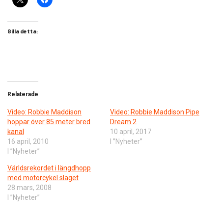
Gilla detta:
Relaterade
Video: Robbie Maddison
Video: Robbie Maddison Pipe
hoppar över 85 meter bred
Dream 2
kanal
10 april, 2017
16 april, 2010
I ”Nyheter”
I ”Nyheter”
Världsrekordet i längdhopp
med motorcykel slaget
28 mars, 2008
I ”Nyheter”