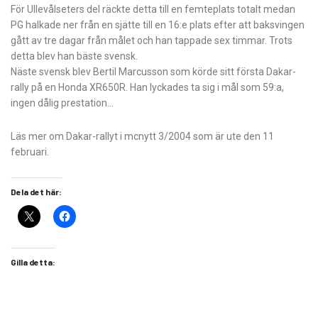
För Ullevålseters del räckte detta till en femteplats totalt medan
PG halkade ner från en sjätte till en 16:e plats efter att baksvingen
gått av tre dagar från målet och han tappade sex timmar. Trots
detta blev han bäste svensk.
Näste svensk blev Bertil Marcusson som körde sitt första Dakar-
rally på en Honda XR650R. Han lyckades ta sig i mål som 59:a,
ingen dålig prestation…
Läs mer om Dakar-rallyt i mcnytt 3/2004 som är ute den 11
februari.
Dela det här:
Gilla detta: