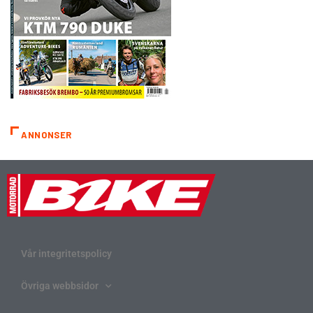
ANNONSER
Vår integritetspolicy
Övriga webbsidor