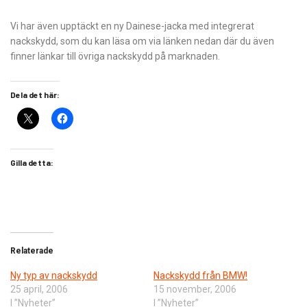
Vi har även upptäckt en ny Dainese-jacka med integrerat
nackskydd, som du kan läsa om via länken nedan där du även
finner länkar till övriga nackskydd på marknaden.
Dela det här:
Gilla detta:
Relaterade
Ny typ av nackskydd
Nackskydd från BMW!
25 april, 2006
15 november, 2006
I ”Nyheter”
I ”Nyheter”