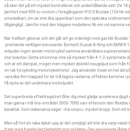
så sker det på ett mycket kontrollerat och underhållande sätt. De 18
jämfört med 909 cc-motorn i föregångaren 910 S Brutale (154 hk vid
omedelbart, om än inte lika uppenbart som den spikraka vridmoments
tillgängligt. Jämför med den tidigare modellens 96 nm vid samma var
När trafiken glesnar och det går att ge ordenligt med gas blir Brutale
prestanda verkligen berusande. Bortsett Suzuki B-King och BMW K 1
erbjuder ingen annan motorcykel samma användbara superprestanda 
stor bokstav. Detta strömmar inte så mycket från 4-1-2-systemets d
och är ett dämpat, moget men mycket distinkt insugsljud som från f
en rak fyrcylindrig motorcykelmotor. Jag använder trean en hel del på 
vara lika fint mappad för de två lägsta växlarna, effekten kommer ryck
få njuta av det underbara motorljudet.
Det superbreda effektregistret låter dig med glädje accelerera djupt 
man gärna i må-bra-området 3000-7000 varv eftersom den flexibla o
karaktär. Som italienarna säger: »ha corpo«; mycket kropp. Som ett br
Men så fort en raka dyker upp är det omöjligt att inte dra varje växel 
fram med framhjulet fjäderlätt mot asfalten. Den sexväxlade lådan h