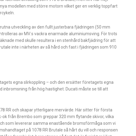
ya modellen med större motorn vilket ger en verklig toppfart
rcykeln.
trutna utveckling av den fullt justerbara fjädringen (50 mm
rolleras av MV:s vackra enarmade aluminiumsving. För trots
räknade med skulle resultera i en stenhård bakfjädring för att
rutale inte i närheten av så hård och fast i fjädringen som 910
agets egna slirkoppling – och den ersätter företagets egna
ård inbromsning från hög hastighet. Ducati måste se till att
8 RR och skapar ytterligare mervärde. Här sitter för första
ok från Brembo som greppar 320 mm flytande skivor, vilka
0 s och som levererar samma enastående bromsförmåga som vi
omshandtaget på 1078 RR Brutale så hårt du vill och responsen