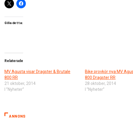
Gilla detta:
Relaterade
MV Agusta visar Dragster & Brutale
Bike provkör nya MV Agus
800 RR
800 Dragster RR
21 oktober, 2014
28 oktober, 2014
I ”Nyheter”
I ”Nyheter”
ANNONS