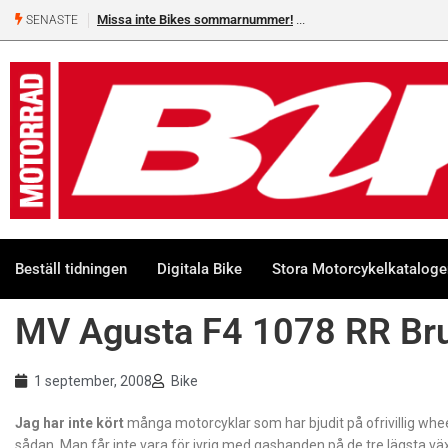
Missa inte Bikes sommarnummer!
Shelby Turner, klar för 
SENASTE
Beställ tidningen
Digitala Bike
Stora Motorcykelkatalog
MV Agusta F4 1078 RR Bru
1 september, 2008
Bike
Jag har inte kört
många motorcyklar som har bjudit på ofrivillig wheel
sådan. Man får inte vara för ivrig med gashanden på de tre lägsta växla