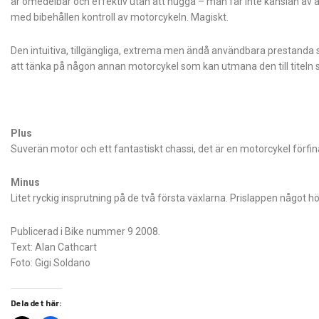
är omedelbar och effektiv utan att hugga – man får inte känslan av att
med bibehållen kontroll av motorcykeln. Magiskt.
Den intuitiva, tillgängliga, extrema men ändå användbara prestanda s
att tänka på någon annan motorcykel som kan utmana den till titel
Plus
Suverän motor och ett fantastiskt chassi, det är en motorcykel förfinad
Minus
Litet ryckig insprutning på de två första växlarna. Prislappen något h
Publicerad i Bike nummer 9 2008.
Text: Alan Cathcart
Foto: Gigi Soldano
Dela det här: