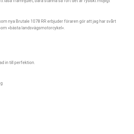
 låsa framhjulet, bara stanna så fort det är fysiskt möjligt
om nya Brutale 1078 RR erbjuder föraren gör att jag har svårt
n som »bästa landsvägsmotorcykel«.
 in till perfektion.
ög