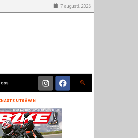
7 augusti, 2026
 oss
ENASTE UTGÅVAN