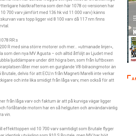
 ytterligare hästkrafterna som den här 1078 cc-versionen har
 10 700 varv jämfört med 136 hk vid 11 000 varv) känns
kurvan vars topp ligger vid 8 100 varv då 117 nm finns
vtal.
 1078 RR:s
200 R med sina större motorer och mer… »utmanade linjer«,
som den nya MV Agusta – och alltid åtföljt av Ljudet med
ubbla ljuddämpare under ditt högra ben, som från luftboxen
örarplatsen låter mer som en gurglande V8-bilracingmotor än
Brutale, delvis för att ECU:n från Magneti Marelli inte verkar
A
igare och inte lika smidigt från låga varv, men också för att
ner från låga varv och faktum är att på kurviga vägar ligger
ch förlåtande motorn har en så helgjuten och användarvänlig
a vin.
till effekttoppen vid 10 700 varv samtidigt som Brutale flyger
ar identisk utväxling som 910 S Brutale, men MV har höjt