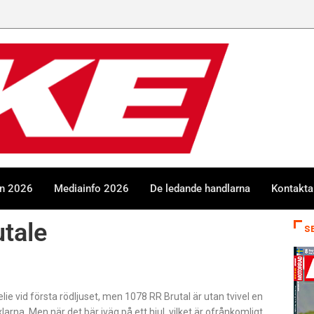
GGN
en 2026
Mediainfo 2026
De ledande handlarna
Kontakta
tale
S
ie vid första rödljuset, men 1078 RR Brutal är utan tvivel en
rna. Men när det bär iväg på ett hjul, vilket är ofrånkomligt,