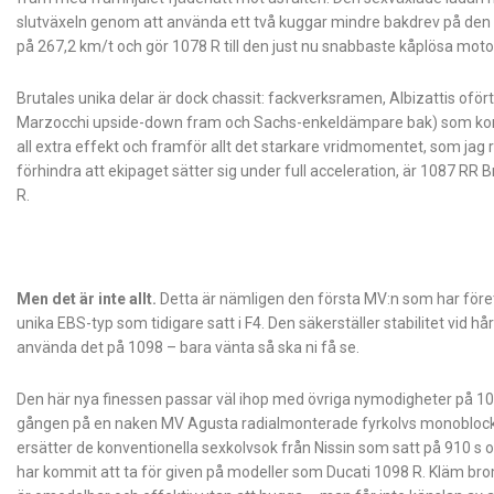
slutväxeln genom att använda ett två kuggar mindre bakdrev på den n
på 267,2 km/t och gör 1078 R till den just nu snabbaste kåplösa moto
Brutales unika delar är dock chassit: fackverksramen, Albizattis oför
Marzocchi upside-down fram och Sachs-enkeldämpare bak) som kont
all extra effekt och framför allt det starkare vridmomentet, som jag 
förhindra att ekipaget sätter sig under full acceleration, är 1087 RR B
R.
Men det är inte allt.
Detta är nämligen den första MV:n som har föret
unika EBS-typ som tidigare satt i F4. Den säkerställer stabilitet vid h
använda det på 1098 – bara vänta så ska ni få se.
Den här nya finessen passar väl ihop med övriga nymodigheter på 107
gången på en naken MV Agusta radialmonterade fyrkolvs monoblock-
ersätter de konventionella sexkolvsok från Nissin som satt på 91
har kommit att ta för given på modeller som Ducati 1098 R. Kläm br