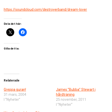
https://soundcloud.com/destroyerband/dream-lover
Dela det här:
Gilla detta:
Relaterade
Greppa guran!
James ”Bubba” Stewart i
31 mars, 2004
hårdträning
I ”Nyheter”
25 november, 2011
I ”Nyheter”