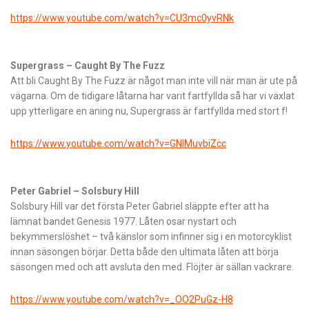
https://www.youtube.com/watch?v=CU3mc0yvRNk
Supergrass – Caught By The Fuzz
Att bli Caught By The Fuzz är något man inte vill när man är ute på
vägarna. Om de tidigare låtarna har varit fartfyllda så har vi växlat
upp ytterligare en aning nu, Supergrass är fartfyllda med stort f!
https://www.youtube.com/watch?v=GNIMuvbiZcc
Peter Gabriel – Solsbury Hill
Solsbury Hill var det första Peter Gabriel släppte efter att ha
lämnat bandet Genesis 1977. Låten osar nystart och
bekymmerslöshet – två känslor som infinner sig i en motorcyklist
innan säsongen börjar. Detta både den ultimata låten att börja
säsongen med och att avsluta den med. Flöjter är sällan vackrare.
https://www.youtube.com/watch?v=_OO2PuGz-H8