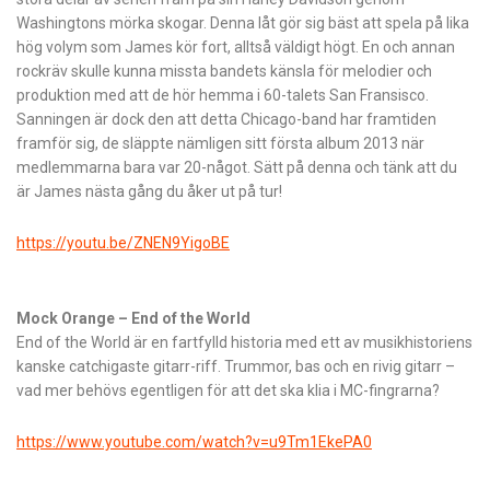
Washingtons mörka skogar. Denna låt gör sig bäst att spela på lika
hög volym som James kör fort, alltså väldigt högt. En och annan
rockräv skulle kunna missta bandets känsla för melodier och
produktion med att de hör hemma i 60-talets San Fransisco.
Sanningen är dock den att detta Chicago-band har framtiden
framför sig, de släppte nämligen sitt första album 2013 när
medlemmarna bara var 20-något. Sätt på denna och tänk att du
är James nästa gång du åker ut på tur!
https://youtu.be/ZNEN9YigoBE
Mock Orange – End of the World
End of the World är en fartfylld historia med ett av musikhistoriens
kanske catchigaste gitarr-riff. Trummor, bas och en rivig gitarr –
vad mer behövs egentligen för att det ska klia i MC-fingrarna?
https://www.youtube.com/watch?v=u9Tm1EkePA0