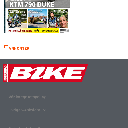
ANNONSER
Vår integritetspolicy
Övriga webbsidor