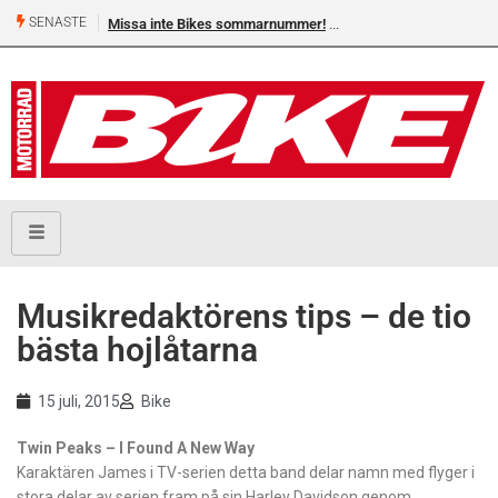
SENASTE
Missa inte Bikes sommarnummer!
Shelby Turner, klar för 
Musikredaktörens tips – de tio
bästa hojlåtarna
15 juli, 2015
Bike
Twin Peaks – I Found A New Way
Karaktären James i TV-serien detta band delar namn med flyger i
stora delar av serien fram på sin Harley Davidson genom