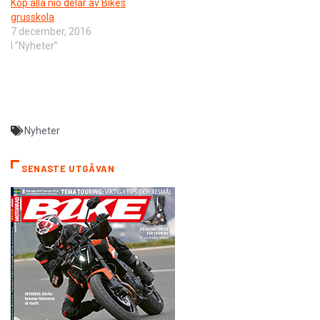
Köp alla nio delar av Bikes
grusskola
7 december, 2016
I ”Nyheter”
Nyheter
SENASTE UTGÅVAN