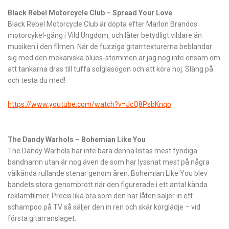
Black Rebel Motorcycle Club – Spread Your Love
Black Rebel Motorcycle Club är döpta efter Marlon Brandos
motorcykel-gäng i Vild Ungdom, och låter betydligt vildare än
musiken i den filmen. När de fuzziga gitarrtexturerna beblandar
sig med den mekaniska blues-stommen är jag nog inte ensam om
att tankarna dras till tuffa solglasögon och att köra hoj. Släng på
och testa du med!
https://www.youtube.com/watch?v=JcQ8PsbKnqo
The Dandy Warhols – Bohemian Like You
The Dandy Warhols har inte bara denna listas mest fyndiga
bandnamn utan är nog även de som har lyssnat mest på några
välkända rullande stenar genom åren. Bohemian Like You blev
bandets stora genombrott när den figurerade i ett antal kända
reklamfilmer. Precis lika bra som den här låten säljer in ett
schampoo på TV så säljer den in ren och skär körglädje – vid
första gitarranslaget.