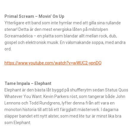
Primal Scream – Movin’ On Up
Ytterligare ett band som inte hymlar med att gilla sina rullande
stenar! Detta är den mest energiska låten på milstolpen
Screamadelica – en platta som blandar allt mellan rock, dub,
gospel och elektronisk musik. En välsmakande soppa, med andra
ord.
https://www.youtube.com/watch?v=wWUC2-ypnDQ
Tame Impala – Elephant
Elephant är den bästa låt byggd på shufflerytm sedan Status Quos
Whatever You Want. Kevin Parkers röst, som tangerar både John
Lennons och Todd Rundgrens, lyfter denna från att vara en
monoton historia till att bli ett färgglatt mästerverk. I dagarna
släpper bandet ett nytt alster, som med lite tur är minst lika bra
som Elephant.