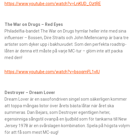
https://www.youtube.com/watch?v=LnKUD_OztRE
The War on Drugs – Red Eyes
Philadelfia-bandet The War on Drugs hymlar heller inte med sina
influenser – Bossen, Dire Straits och John Mellencamp är bara tre
artister som dyker upp i bakhuvudet. Som den perfekta roadtrip-
låten är denna ett måste på varje MC-tur – glöm inte att packa
med den!
https://www.youtube.com/watch?v=bsoqmFL1vlU
Destroyer – Dream Lover
Dream Lover är en saxofondriven singel som säkerligen kommer
att toppa mångas listor över årets bästa låtar när året ska
summeras. Dan Bejars, som Destroyer egentligen heter,
egensinniga sångstil ovanpå en ljudbild som för tankarna till New
Jersey 1978 är en svårslagen kombination. Spela på högsta volym
för att få som mest MC-sug!