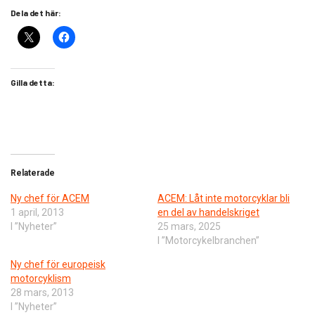
Dela det här:
Gilla detta:
Relaterade
Ny chef för ACEM
ACEM: Låt inte motorcyklar bli
1 april, 2013
en del av handelskriget
I ”Nyheter”
25 mars, 2025
I ”Motorcykelbranchen”
Ny chef för europeisk
motorcyklism
28 mars, 2013
I ”Nyheter”