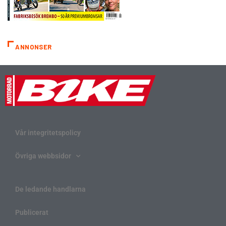
ANNONSER
Vår integritetspolicy
Övriga webbsidor
De ledande handlarna
Publicerat