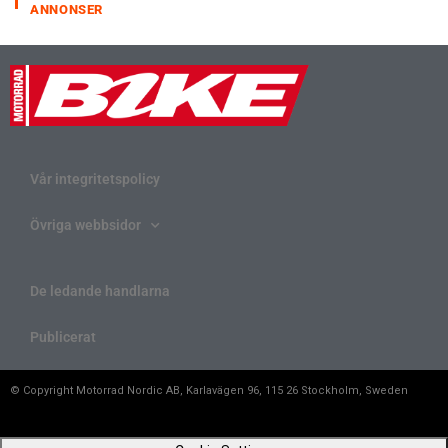
ANNONSER
Vår integritetspolicy
Övriga webbsidor
De ledande handlarna
Publicerat
© Copyright Motorrad Nordic AB, Karlavägen 96, 115 26 Stockholm, Sweden