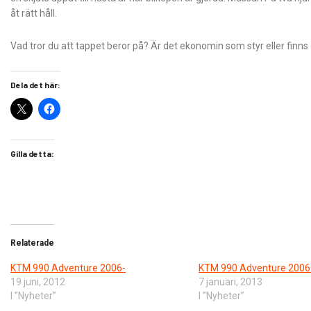
åt rätt håll.
Vad tror du att tappet beror på? Är det ekonomin som styr eller finns
Dela det här:
Gilla detta:
Relaterade
KTM 990 Adventure 2006-
KTM 990 Adventure 2006
19 juni, 2012
7 januari, 2013
I ”Nyheter”
I ”Nyheter”