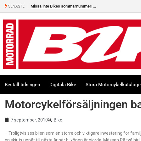
Missa inte Bikes sommarnummer!
SENASTE
Beställ tidningen
Digitala Bike
Stora Motorcykelkatalog
Motorcykelförsäljningen ba
7 september, 2010
Bike
– Troligtvis ses bilen som en större och viktigare investering för fam
en skjuts uppåt till nästa år när bilköpen är gjorda. Mässan På två hj