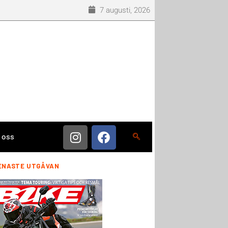
7 augusti, 2026
 oss
ENASTE UTGÅVAN