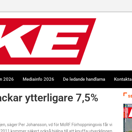
en 2026
Mediainfo 2026
De ledande handlarna
Kontakta
ckar ytterligare 7,5%
S
iljen, säger Per Johansson, vd för McRF. Förhoppningsvis får vi
ul 2011 kommer säkert också hjälpa till att knuffa utvecklingen