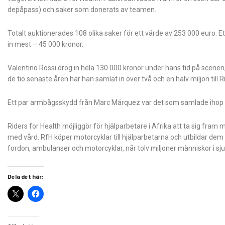
depåpass) och saker som donerats av teamen.
Totalt auktionerades 108 olika saker för ett värde av 253 000 euro. 
in mest – 45 000 kronor.
Valentino Rossi drog in hela 130 000 kronor under hans tid på scenen,
de tio senaste åren har han samlat in över två och en halv miljon till R
Ett par armbågsskydd från Marc Márquez var det som samlade ihop 
Riders for Health möjliggör för hjälparbetare i Afrika att ta sig fra
med vård. RfH köper motorcyklar till hjälparbetarna och utbildar dem
fordon, ambulanser och motorcyklar, når tolv miljoner människor i sju
Dela det här: