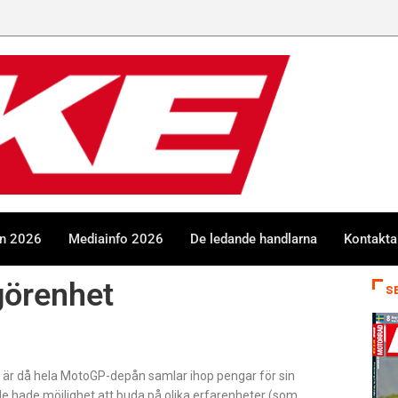
en 2026
Mediainfo 2026
De ledande handlarna
Kontakta
görenhet
S
 är då hela MotoGP-depån samlar ihop pengar för sin
de hade möjlighet att buda på olika erfarenheter (som