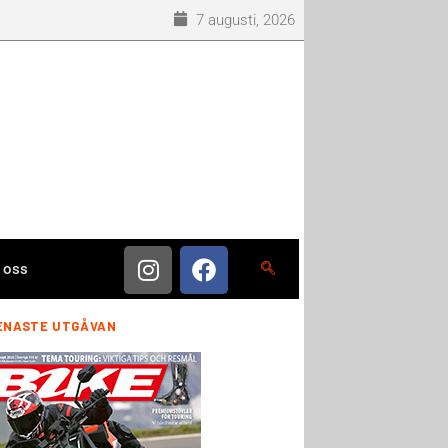
7 augusti, 2026
 oss
ENASTE UTGÅVAN