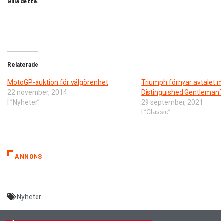
Gilla detta:
Relaterade
MotoGP-auktion för välgörenhet
Triumph förnyar avtalet
22 november, 2014
Distinguished Gentleman´
I ”Nyheter”
29 september, 2021
I ”Classic”
ANNONS
Nyheter