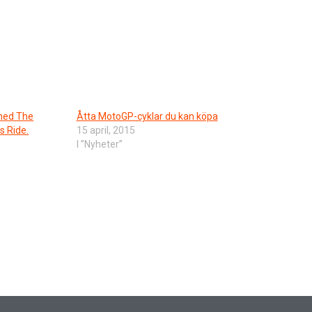
 med The
Åtta MotoGP-cyklar du kan köpa
s Ride.
15 april, 2015
I ”Nyheter”