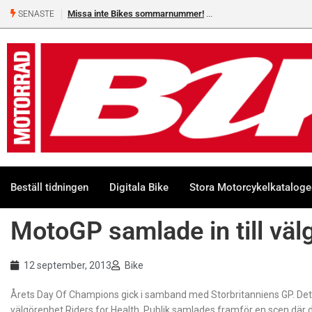
Missa inte Bikes sommarnummer!
SENASTE
Beställ tidningen
Digitala Bike
Stora Motorcykelkatalog
MotoGP samlade in till väl
12 september, 2013
Bike
Årets Day Of Champions gick i samband med Storbritanniens GP. Det
välgörenhet Riders for Health. Publik samlades framför en scen där 