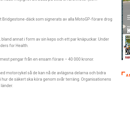
Ett Bridgestone-däck som signerats av alla MotoGP-förare drog
 bland annat i form av sin keps och ett par knäpuckar. Under
iders for Health.
mest pengar från en ensam förare – 40 000 kronor.
m med motorcykel så de kan nå de avlägsna delarna och bidra
A
 i hur de säkert ska köra genom svår terräng. Organisationens
 länder.