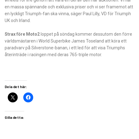
wheels for life genom att vara en del av den här auktionen. Vi har
en massa spännande och exklusiva priser och vi ser framemot att
en lyckligt Triumph-fan ska vinna, säger Paul Lilly, VD för Triumph
UK och Irland.
Strax före Moto2
loppet på söndag kommer dessutom den förre
världsmästaren i World Superbike James Toseland att köra ett
paradvarv på Silverstone-banan, i ett led för att visa Triumphs
återinträde i racingen med deras 765-triple motor.
Dela det här:
Gilla detta: