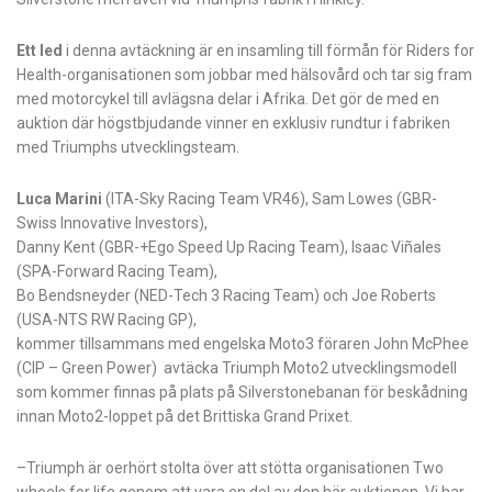
Ett led
i denna avtäckning är en insamling till förmån för Riders for
Health-organisationen som jobbar med hälsovård och tar sig fram
med motorcykel till avlägsna delar i Afrika. Det gör de med en
auktion där högstbjudande vinner en exklusiv rundtur i fabriken
med Triumphs utvecklingsteam.
Luca Marini
(ITA-Sky Racing Team VR46), Sam Lowes (GBR-
Swiss Innovative Investors),
Danny Kent (GBR-+Ego Speed Up Racing Team), Isaac Viñales
(SPA-Forward Racing Team),
Bo Bendsneyder (NED-Tech 3 Racing Team) och Joe Roberts
(USA-NTS RW Racing GP),
kommer tillsammans med engelska Moto3 föraren John McPhee
(CIP – Green Power) avtäcka Triumph Moto2 utvecklingsmodell
som kommer finnas på plats på Silverstonebanan för beskådning
innan Moto2-loppet på det Brittiska Grand Prixet.
–Triumph är oerhört stolta över att stötta organisationen Two