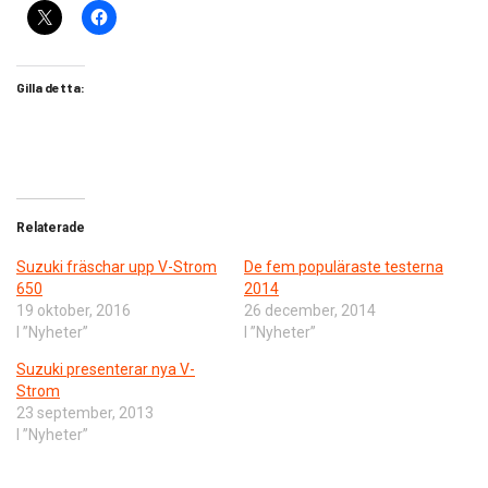
Gilla detta:
Relaterade
Suzuki fräschar upp V-Strom
De fem populäraste testerna
650
2014
19 oktober, 2016
26 december, 2014
I ”Nyheter”
I ”Nyheter”
Suzuki presenterar nya V-
Strom
23 september, 2013
I ”Nyheter”