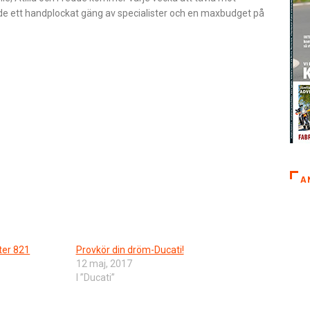
har de ett handplockat gäng av specialister och en maxbudget på
A
ter 821
Provkör din dröm-Ducati!
12 maj, 2017
I ”Ducati”