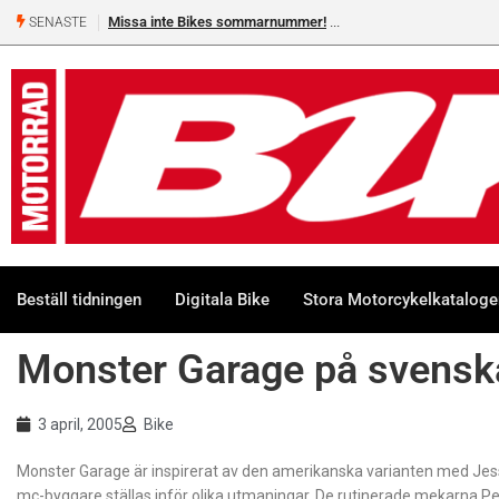
Missa inte Bikes sommarnummer!
SENASTE
Beställ tidningen
Digitala Bike
Stora Motorcykelkatalog
Monster Garage på svensk
3 april, 2005
Bike
Monster Garage är inspirerat av den amerikanska varianten med Jess
mc-byggare ställas inför olika utmaningar. De rutinerade mekarna Pel