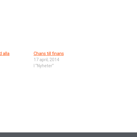
d alla
Chans till finans
17 april, 2014
I ”Nyheter”