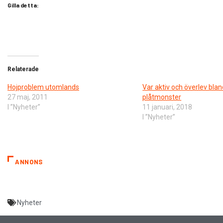
Gilla detta:
Relaterade
Hojproblem utomlands
Var aktiv och överlev blan
27 maj, 2011
plåtmonster
I ”Nyheter”
11 januari, 2018
I ”Nyheter”
ANNONS
Nyheter