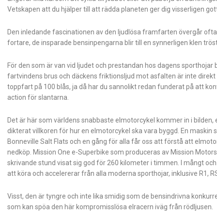
Vetskapen att du hjälper till att rädda planeten ger dig visserligen go
Den inledande fascinationen av den ljudlösa framfarten övergår oftast
fortare, de insparade bensinpengarna blir till en synnerligen klen tröst 
För den som är van vid ljudet och prestandan hos dagens sporthojar bl
fartvindens brus och däckens friktionsljud mot asfalten är inte direk
toppfart på 100 blås, ja då har du sannolikt redan funderat på att ko
action för slantarna.
Det är här som världens snabbaste elmotorcykel kommer in i bilden, en
dikterat villkoren för hur en elmotorcykel ska vara byggd. En maski
Bonneville Salt Flats och en gång för alla får oss att förstå att el
nedköp. Mission One e-Superbike som produceras av Mission Motors i
skrivande stund visat sig god för 260 kilometer i timmen. I mångt oc
att köra och accelererar från alla moderna sporthojar, inklusive R1, 
Visst, den är tyngre och inte lika smidig som de bensindrivna konkurr
som kan spöa den här kompromisslösa elracern iväg från rödljusen.