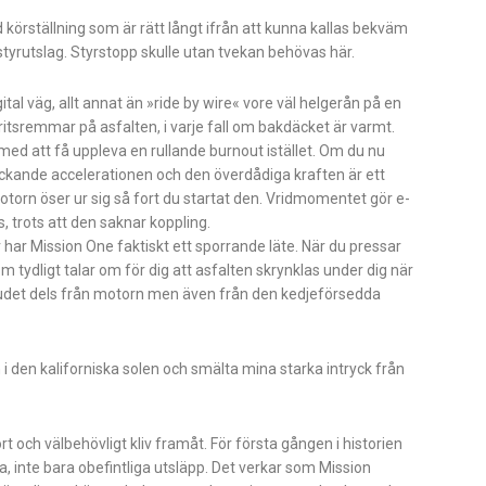
 körställning som är rätt långt ifrån att kunna kallas bekväm
tyrutslag. Styrstopp skulle utan tvekan behövas här.
l väg, allt annat än »ride by wire« vore väl helgerån på en
akritsremmar på asfalten, i varje fall om bakdäcket är varmt.
ed att få uppleva en rullande burnout istället. Om du nu
väckande accelerationen och den överdådiga kraften är ett
rn öser ur sig så fort du startat den. Vridmomentet gör e-
 trots att den saknar koppling.
r har Mission One faktiskt ett sporrande läte. När du pressar
 tydligt talar om för dig att asfalten skrynklas under dig när
judet dels från motorn men även från den kedjeförsedda
i den kaliforniska solen och smälta mina starka intryck från
 och välbehövligt kliv framåt. För första gången i historien
 inte bara obefintliga utsläpp. Det verkar som Mission