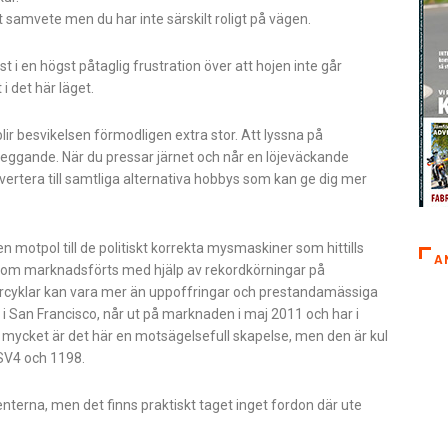
tt samvete men du har inte särskilt roligt på vägen.
 i en högst påtaglig frustration över att hojen inte går
i det här läget.
ir besvikelsen förmodligen extra stor. Att lyssna på
t eggande. När du pressar järnet och når en löjeväckande
nvertera till samtliga alternativa hobbys som kan ge dig mer
 motpol till de politiskt korrekta mysmaskiner som hittills
A
n som marknadsförts med hjälp av rekordkörningar på
motorcyklar kan vara mer än uppoffringar och prestandamässiga
 San Francisco, når ut på marknaden i maj 2011 och har i
h mycket är det här en motsägelsefull skapelse, men den är kul
RSV4 och 1198.
enterna, men det finns praktiskt taget inget fordon där ute