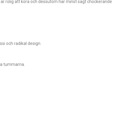
 är rolig att köra och dessutom har minst sagt chockerande
si och radikal design.
mma tummarna.