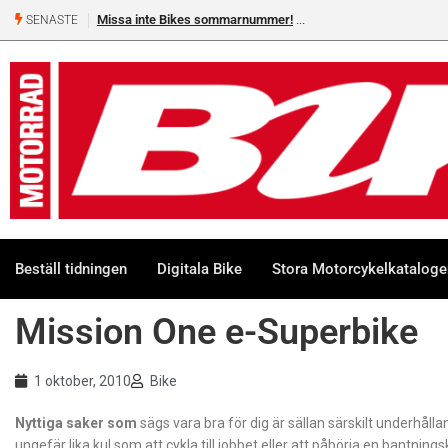
Missa inte Bikes sommarnummer!
Shelby Turner, klar för 
SENASTE
Beställ tidningen
Digitala Bike
Stora Motorcykelkatalog
Mission One e-Superbike
1 oktober, 2010
Bike
Nyttiga saker som
sägs vara bra för dig är sällan särskilt underhåll
ungefär lika kul som att cykla till jobbet eller att påbörja en bantnings