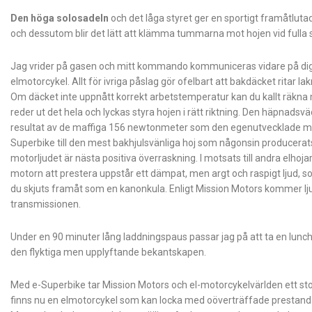
Den höga solosadeln
och det låga styret ger en sportigt framåtlutad
och dessutom blir det lätt att klämma tummarna mot hojen vid fulla s
Jag vrider på gasen och mitt kommando kommuniceras vidare på digita
elmotorcykel. Allt för ivriga påslag gör ofelbart att bakdäcket ritar l
Om däcket inte uppnått korrekt arbetstemperatur kan du kallt räkna m
reder ut det hela och lyckas styra hojen i rätt riktning. Den häpnads
resultat av de maffiga 156 newtonmeter som den egenutvecklade moto
Superbike till den mest bakhjulsvänliga hoj som någonsin producerats,
motorljudet är nästa positiva överraskning. I motsats till andra elhoja
motorn att prestera uppstår ett dämpat, men argt och raspigt ljud, som
du skjuts framåt som en kanonkula. Enligt Mission Motors kommer l
transmissionen.
Under en 90 minuter lång laddningspaus passar jag på att ta en lunch 
den flyktiga men upplyftande bekantskapen.
Med e-Superbike tar Mission Motors och el-motorcykelvärlden ett stort
finns nu en elmotorcykel som kan locka med oöverträffade prestanda,