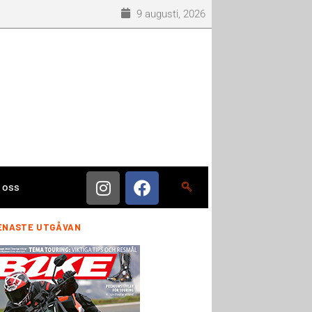
9 augusti, 2026
 oss
ENASTE UTGÅVAN