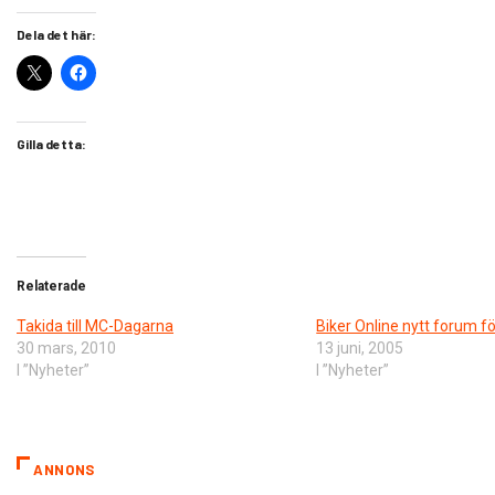
Dela det här:
Gilla detta:
Relaterade
Takida till MC-Dagarna
Biker Online nytt forum f
30 mars, 2010
13 juni, 2005
I ”Nyheter”
I ”Nyheter”
ANNONS