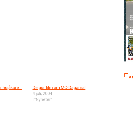
A
ör hojåkare…
De gör film om MC-Dagarna!
4 juli, 2004
I ”Nyheter”