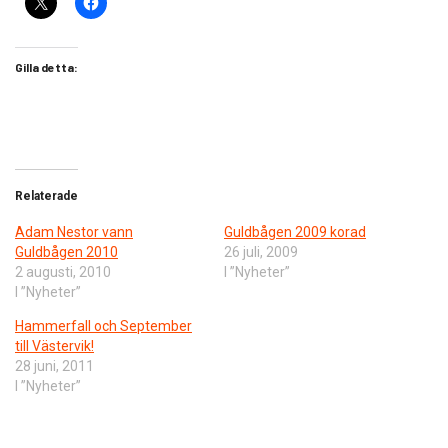
Gilla detta:
Relaterade
Adam Nestor vann
Guldbågen 2009 korad
Guldbågen 2010
26 juli, 2009
2 augusti, 2010
I ”Nyheter”
I ”Nyheter”
Hammerfall och September
till Västervik!
28 juni, 2011
I ”Nyheter”