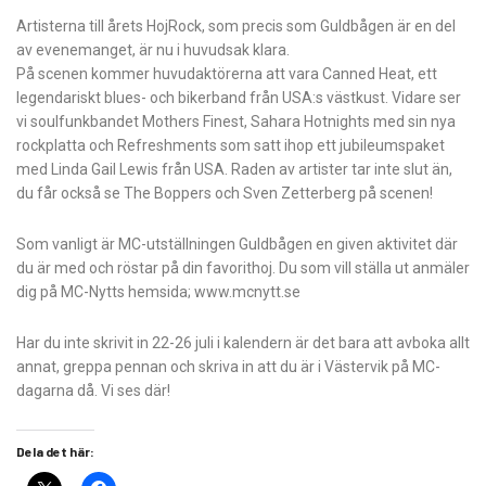
Artisterna till årets HojRock, som precis som Guldbågen är en del
av evenemanget, är nu i huvudsak klara.
På scenen kommer huvudaktörerna att vara Canned Heat, ett
legendariskt blues- och bikerband från USA:s västkust. Vidare ser
vi soulfunkbandet Mothers Finest, Sahara Hotnights med sin nya
rockplatta och Refreshments som satt ihop ett jubileumspaket
med Linda Gail Lewis från USA. Raden av artister tar inte slut än,
du får också se The Boppers och Sven Zetterberg på scenen!
Som vanligt är MC-utställningen Guld­bågen en given aktivitet där
du är med och röstar på din favorithoj. Du som vill ställa ut anmäler
dig på MC-Nytts hemsida; www.mcnytt.se
Har du inte skrivit in 22-26 juli i kalendern är det bara att avboka allt
annat, greppa pennan och skriva in att du är i Västervik på MC-
dagarna då. Vi ses där!
Dela det här: