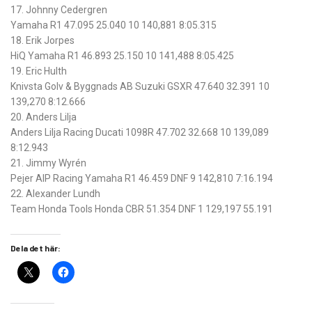
17. Johnny Cedergren
Yamaha R1 47.095 25.040 10 140,881 8:05.315
18. Erik Jorpes
HiQ Yamaha R1 46.893 25.150 10 141,488 8:05.425
19. Eric Hulth
Knivsta Golv & Byggnads AB Suzuki GSXR 47.640 32.391 10
139,270 8:12.666
20. Anders Lilja
Anders Lilja Racing Ducati 1098R 47.702 32.668 10 139,089
8:12.943
21. Jimmy Wyrén
Pejer AIP Racing Yamaha R1 46.459 DNF 9 142,810 7:16.194
22. Alexander Lundh
Team Honda Tools Honda CBR 51.354 DNF 1 129,197 55.191
Dela det här: