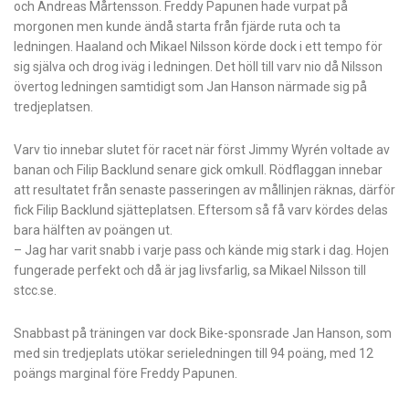
och Andreas Mårtensson. Freddy Papunen hade vurpat på
morgonen men kunde ändå starta från fjärde ruta och ta
ledningen. Haaland och Mikael Nilsson körde dock i ett tempo för
sig själva och drog iväg i ledningen. Det höll till varv nio då Nilsson
övertog ledningen samtidigt som Jan Hanson närmade sig på
tredjeplatsen.
Varv tio innebar slutet för racet när först Jimmy Wyrén voltade av
banan och Filip Backlund senare gick omkull. Rödflaggan innebar
att resultatet från senaste passeringen av mållinjen räknas, därför
fick Filip Backlund sjätteplatsen. Eftersom så få varv kördes delas
bara hälften av poängen ut.
– Jag har varit snabb i varje pass och kände mig stark i dag. Hojen
fungerade perfekt och då är jag livsfarlig, sa Mikael Nilsson till
stcc.se.
Snabbast på träningen var dock Bike-sponsrade Jan Hanson, som
med sin tredjeplats utökar serieledningen till 94 poäng, med 12
poängs marginal före Freddy Papunen.