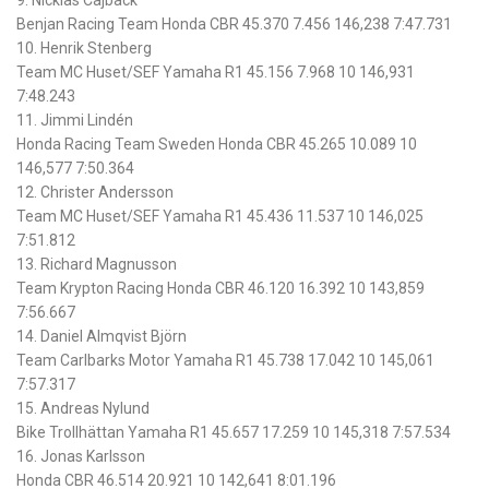
9. Nicklas Cajback
Benjan Racing Team Honda CBR 45.370 7.456 146,238 7:47.731
10. Henrik Stenberg
Team MC Huset/SEF Yamaha R1 45.156 7.968 10 146,931
7:48.243
11. Jimmi Lindén
Honda Racing Team Sweden Honda CBR 45.265 10.089 10
146,577 7:50.364
12. Christer Andersson
Team MC Huset/SEF Yamaha R1 45.436 11.537 10 146,025
7:51.812
13. Richard Magnusson
Team Krypton Racing Honda CBR 46.120 16.392 10 143,859
7:56.667
14. Daniel Almqvist Björn
Team Carlbarks Motor Yamaha R1 45.738 17.042 10 145,061
7:57.317
15. Andreas Nylund
Bike Trollhättan Yamaha R1 45.657 17.259 10 145,318 7:57.534
16. Jonas Karlsson
Honda CBR 46.514 20.921 10 142,641 8:01.196