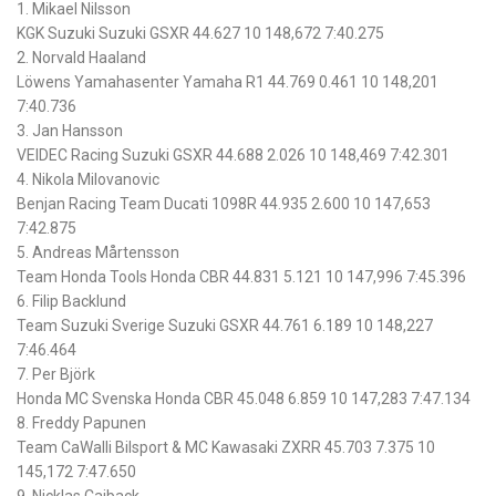
1. Mikael Nilsson
KGK Suzuki Suzuki GSXR 44.627 10 148,672 7:40.275
2. Norvald Haaland
Löwens Yamahasenter Yamaha R1 44.769 0.461 10 148,201
7:40.736
3. Jan Hansson
VEIDEC Racing Suzuki GSXR 44.688 2.026 10 148,469 7:42.301
4. Nikola Milovanovic
Benjan Racing Team Ducati 1098R 44.935 2.600 10 147,653
7:42.875
5. Andreas Mårtensson
Team Honda Tools Honda CBR 44.831 5.121 10 147,996 7:45.396
6. Filip Backlund
Team Suzuki Sverige Suzuki GSXR 44.761 6.189 10 148,227
7:46.464
7. Per Björk
Honda MC Svenska Honda CBR 45.048 6.859 10 147,283 7:47.134
8. Freddy Papunen
Team CaWalli Bilsport & MC Kawasaki ZXRR 45.703 7.375 10
145,172 7:47.650